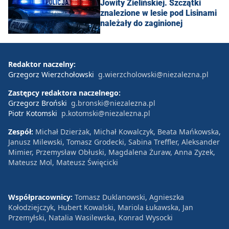
Jowity Zielińskiej. Szczątki
znalezione w lesie pod Lisinami
należały do zaginionej
Redaktor naczelny:
Grzegorz Wierzchołowski
g.wierzcholowski@niezalezna.pl
Zastępcy redaktora naczelnego:
Grzegorz Broński
g.bronski@niezalezna.pl
Piotr Kotomski
p.kotomski@niezalezna.pl
Zespół:
Michał Dzierżak, Michał Kowalczyk, Beata Mańkowska,
Janusz Milewski, Tomasz Grodecki, Sabina Treffler, Aleksander
Mimier, Przemysław Obłuski, Magdalena Żuraw, Anna Zyzek,
Mateusz Mol, Mateusz Święcicki
Współpracownicy:
Tomasz Duklanowski, Agnieszka
Kołodziejczyk, Hubert Kowalski, Mariola Łukawska, Jan
Przemyłski, Natalia Wasilewska, Konrad Wysocki