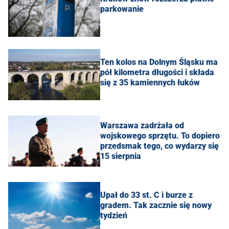
parkowanie
Ten kolos na Dolnym Śląsku ma
pół kilometra długości i składa
się z 35 kamiennych łuków
Warszawa zadrżała od
wojskowego sprzętu. To dopiero
przedsmak tego, co wydarzy się
15 sierpnia
Upał do 33 st. C i burze z
gradem. Tak zacznie się nowy
tydzień