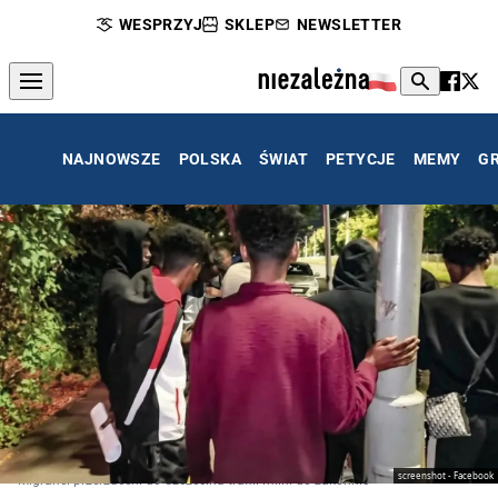
WESPRZYJ
SKLEP
NEWSLETTER
NAJNOWSZE
POLSKA
ŚWIAT
PETYCJE
MEMY
G
screenshot - Facebook
Migranci przerzuceni do Szczecina trafili m.in. do zakonnic