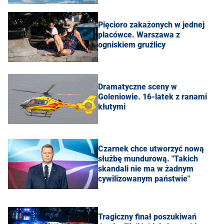
Pięcioro zakażonych w jednej
placówce. Warszawa z
ogniskiem gruźlicy
Dramatyczne sceny w
Goleniowie. 16-latek z ranami
kłutymi
Czarnek chce utworzyć nową
służbę mundurową. "Takich
skandali nie ma w żadnym
cywilizowanym państwie"
Tragiczny finał poszukiwań