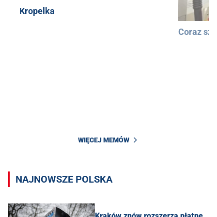
Kropelka
Coraz szy
WIĘCEJ MEMÓW
NAJNOWSZE POLSKA
Kraków znów rozszerza płatne