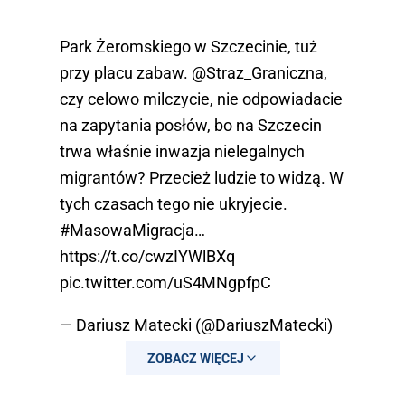
Park Żeromskiego w Szczecinie, tuż
przy placu zabaw.
@Straz_Graniczna
,
czy celowo milczycie, nie odpowiadacie
na zapytania posłów, bo na Szczecin
trwa właśnie inwazja nielegalnych
migrantów? Przecież ludzie to widzą. W
tych czasach tego nie ukryjecie.
#MasowaMigracja
…
https://t.co/cwzIYWlBXq
pic.twitter.com/uS4MNgpfpC
— Dariusz Matecki (@DariuszMatecki)
June 22, 2025
ZOBACZ WIĘCEJ