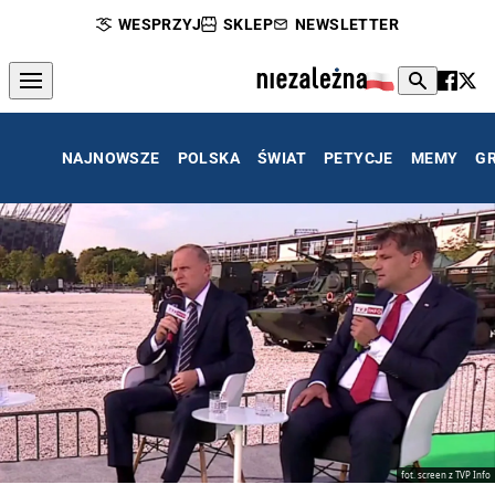
WESPRZYJ
SKLEP
NEWSLETTER
NAJNOWSZE
POLSKA
ŚWIAT
PETYCJE
MEMY
G
fot. screen z TVP Info