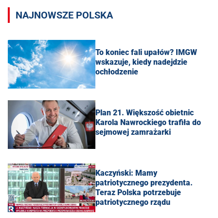
NAJNOWSZE POLSKA
To koniec fali upałów? IMGW
wskazuje, kiedy nadejdzie
ochłodzenie
Plan 21. Większość obietnic
Karola Nawrockiego trafiła do
sejmowej zamrażarki
Kaczyński: Mamy
patriotycznego prezydenta.
Teraz Polska potrzebuje
patriotycznego rządu