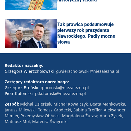
Tak prawica podsumowuje
pierwszy rok prezydenta
Nawrockiego. Padły mocne
słowa
Redaktor naczelny:
Grzegorz Wierzchołowski
g.wierzcholowski@niezalezna.pl
Zastępcy redaktora naczelnego:
Grzegorz Broński
g.bronski@niezalezna.pl
Piotr Kotomski
p.kotomski@niezalezna.pl
Zespół:
Michał Dzierżak, Michał Kowalczyk, Beata Mańkowska,
Janusz Milewski, Tomasz Grodecki, Sabina Treffler, Aleksander
Mimier, Przemysław Obłuski, Magdalena Żuraw, Anna Zyzek,
Mateusz Mol, Mateusz Święcicki