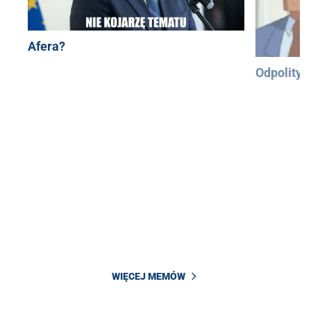
Afera?
Odpolityc
WIĘCEJ MEMÓW