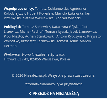
Współpracownicy:
Tomasz Duklanowski, Agnieszka
Kołodziejczyk, Hubert Kowalski, Mariola Łukawska, Jan
Przemyłski, Natalia Wasilewska, Konrad Wysocki
Publicyści:
Tomasz Sakiewicz, Katarzyna Gójska, Piotr
Lisiewicz, Michał Rachoń, Tomasz Łysiak, Jacek Liziniewicz,
Piotr Nisztor, Adrian Stankowski, Antoni Rybczyński, Krzysztof
Wołodźko, Krzysztof Karnkowski, Tomasz Teluk, Marcin
Herman
Wydawca:
Słowo Niezależne Sp. z o.o.
Filtrowa 63 / 43, 02-056 Warszawa, Polska
© 2026 Niezależna.pl. Wszystkie prawa zastrzeżone.
Patronat
Reklama
Polityka prywatności
PRZEJDŹ NA NIEZALEŻNĄ