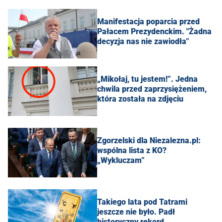
Manifestacja poparcia przed
Pałacem Prezydenckim. "Żadna
decyzja nas nie zawiodła"
„Mikołaj, tu jestem!”. Jedna
chwila przed zaprzysiężeniem,
która została na zdjęciu
Zgorzelski dla Niezalezna.pl:
wspólna lista z KO?
„Wykluczam”
Takiego lata pod Tatrami
jeszcze nie było. Padł
historyczny rekord