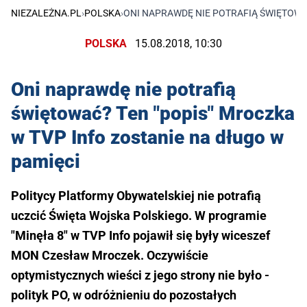
NIEZALEŻNA.PL
›
POLSKA
›
ONI NAPRAWDĘ NIE POTRAFIĄ ŚWIĘTOWAĆ
POLSKA
15.08.2018, 10:30
Oni naprawdę nie potrafią
świętować? Ten "popis" Mroczka
w TVP Info zostanie na długo w
pamięci
Politycy Platformy Obywatelskiej nie potrafią
uczcić Święta Wojska Polskiego. W programie
"Minęła 8" w TVP Info pojawił się były wiceszef
MON Czesław Mroczek. Oczywiście
optymistycznych wieści z jego strony nie było -
polityk PO, w odróżnieniu do pozostałych