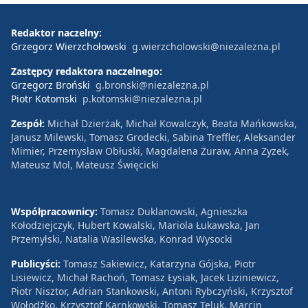
Redaktor naczelny:
Grzegorz Wierzchołowski
g.wierzcholowski@niezalezna.pl
Zastępcy redaktora naczelnego:
Grzegorz Broński
g.bronski@niezalezna.pl
Piotr Kotomski
p.kotomski@niezalezna.pl
Zespół:
Michał Dzierżak, Michał Kowalczyk, Beata Mańkowska,
Janusz Milewski, Tomasz Grodecki, Sabina Treffler, Aleksander
Mimier, Przemysław Obłuski, Magdalena Żuraw, Anna Zyzek,
Mateusz Mol, Mateusz Święcicki
Współpracownicy:
Tomasz Duklanowski, Agnieszka
Kołodziejczyk, Hubert Kowalski, Mariola Łukawska, Jan
Przemyłski, Natalia Wasilewska, Konrad Wysocki
Publicyści:
Tomasz Sakiewicz, Katarzyna Gójska, Piotr
Lisiewicz, Michał Rachoń, Tomasz Łysiak, Jacek Liziniewicz,
Piotr Nisztor, Adrian Stankowski, Antoni Rybczyński, Krzysztof
Wołodźko, Krzysztof Karnkowski, Tomasz Teluk, Marcin