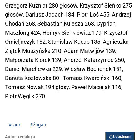
Grzegorz Kuźniar 280 głosów, Krzysztof Sieńko 275
głosów, Dariusz Jadach 134, Piotr Łoś 455, Andrzej
Chodań 268, Sebastian Kulesza 263, Cyprian
Maszlong 424, Henryk Sienkiewicz 179, Krzysztof
Omieljaczyk 182, Stanisław Kucab 135, Agnieszka
Ziętek-Muszyńska 210, Adam Matwijów 139,
Małgorzata Klorek 139, Andrzej Katarzyniec 250,
Daniel Marchewka 229, Wiesław Bochenek 151,
Danuta Kozłowska 80 i Tomasz Kwarciński 160,
Tomasz Nowak 194 głosy, Paweł Maciejak 116,
Piotr Węglik 270.
#radni
#Żagań
Autor:
redakcja
Udostępnij