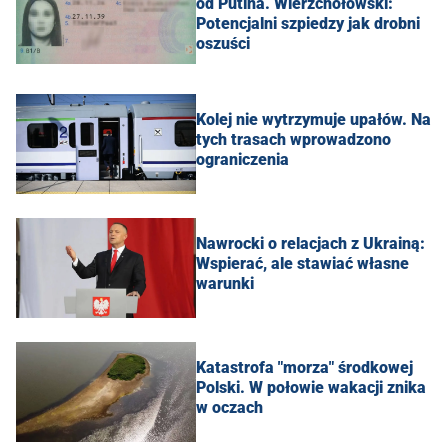
od Putina. Wierzchołowski:
Potencjalni szpiedzy jak drobni
oszuści
Kolej nie wytrzymuje upałów. Na
tych trasach wprowadzono
ograniczenia
Nawrocki o relacjach z Ukrainą:
Wspierać, ale stawiać własne
warunki
Katastrofa "morza" środkowej
Polski. W połowie wakacji znika
w oczach