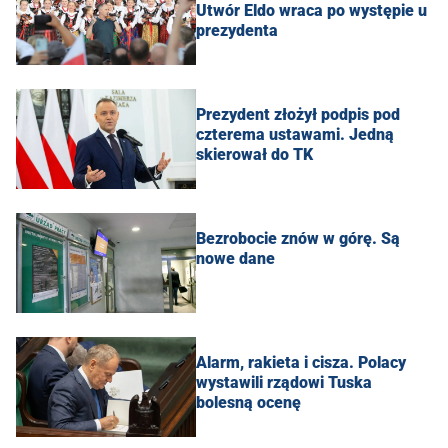
Utwór Eldo wraca po występie u
prezydenta
Prezydent złożył podpis pod
czterema ustawami. Jedną
skierował do TK
Bezrobocie znów w górę. Są
nowe dane
Alarm, rakieta i cisza. Polacy
wystawili rządowi Tuska
bolesną ocenę