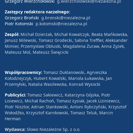
Grzegorz Wierzchołowski
g.wierzcholowski@niezalezna.pl
Zastępcy redaktora naczelnego:
Grzegorz Broński
g.bronski@niezalezna.pl
Piotr Kotomski
p.kotomski@niezalezna.pl
Zespół:
Michał Dzierżak, Michał Kowalczyk, Beata Mańkowska,
Janusz Milewski, Tomasz Grodecki, Sabina Treffler, Aleksander
Mimier, Przemysław Obłuski, Magdalena Żuraw, Anna Zyzek,
Mateusz Mol, Mateusz Święcicki
Współpracownicy:
Tomasz Duklanowski, Agnieszka
Kołodziejczyk, Hubert Kowalski, Mariola Łukawska, Jan
Przemyłski, Natalia Wasilewska, Konrad Wysocki
Publicyści:
Tomasz Sakiewicz, Katarzyna Gójska, Piotr
Lisiewicz, Michał Rachoń, Tomasz Łysiak, Jacek Liziniewicz,
Piotr Nisztor, Adrian Stankowski, Antoni Rybczyński, Krzysztof
Wołodźko, Krzysztof Karnkowski, Tomasz Teluk, Marcin
Herman
Wydawca:
Słowo Niezależne Sp. z o.o.