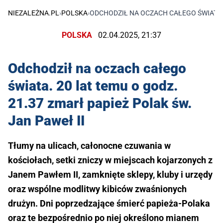
NIEZALEŻNA.PL
›
POLSKA
›
ODCHODZIŁ NA OCZACH CAŁEGO ŚWIATA. 2
POLSKA
02.04.2025, 21:37
Odchodził na oczach całego
świata. 20 lat temu o godz.
21.37 zmarł papież Polak św.
Jan Paweł II
Tłumy na ulicach, całonocne czuwania w
kościołach, setki zniczy w miejscach kojarzonych z
Janem Pawłem II, zamknięte sklepy, kluby i urzędy
oraz wspólne modlitwy kibiców zwaśnionych
drużyn. Dni poprzedzające śmierć papieża-Polaka
oraz te bezpośrednio po niej określono mianem