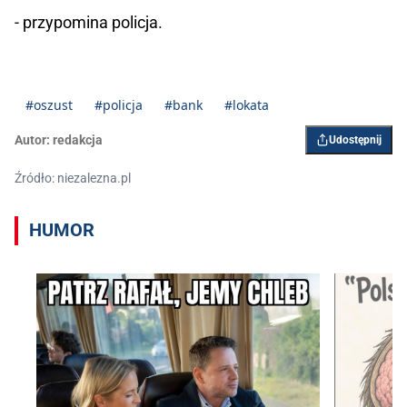
- przypomina policja.
#oszust
#policja
#bank
#lokata
Autor:
redakcja
Udostępnij
Źródło: niezalezna.pl
HUMOR