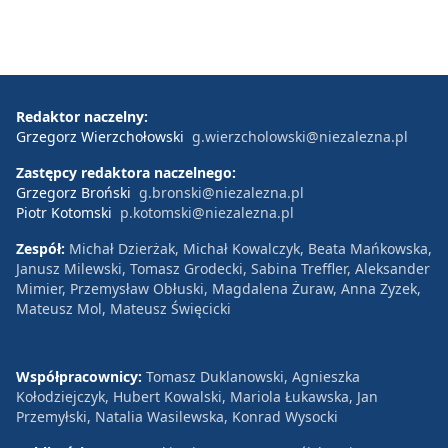
Redaktor naczelny:
Grzegorz Wierzchołowski
g.wierzcholowski@niezalezna.pl
Zastępcy redaktora naczelnego:
Grzegorz Broński
g.bronski@niezalezna.pl
Piotr Kotomski
p.kotomski@niezalezna.pl
Zespół:
Michał Dzierżak, Michał Kowalczyk, Beata Mańkowska,
Janusz Milewski, Tomasz Grodecki, Sabina Treffler, Aleksander
Mimier, Przemysław Obłuski, Magdalena Żuraw, Anna Zyzek,
Mateusz Mol, Mateusz Święcicki
Współpracownicy:
Tomasz Duklanowski, Agnieszka
Kołodziejczyk, Hubert Kowalski, Mariola Łukawska, Jan
Przemyłski, Natalia Wasilewska, Konrad Wysocki