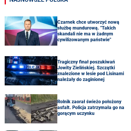
Czarnek chce utworzyć nową
służbę mundurową. "Takich
skandali nie ma w żadnym
cywilizowanym państwie"
Tragiczny finał poszukiwań
Jowity Zielińskiej. Szczątki
znalezione w lesie pod Lisinami
należały do zaginionej
Rolnik zaorał świeżo położony
asfalt. Policja zatrzymała go na
gorącym uczynku