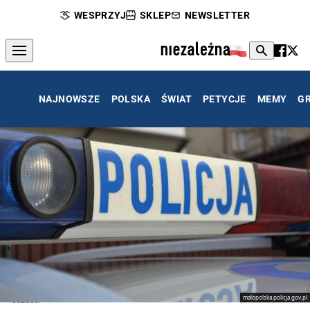
WESPRZYJ
SKLEP
NEWSLETTER
NAJNOWSZE
POLSKA
ŚWIAT
PETYCJE
MEMY
G
malopolska.policja.gov.pl
Oszuści