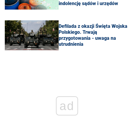
indolencję sądów i urzędów
Defilada z okazji Święta Wojska
Polskiego. Trwają
przygotowania - uwaga na
utrudnienia
ad