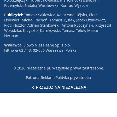
Kołodziejczyk, Hubert Kowalski, Mariola Łukawska, Jan
Przemyłski, Natalia Wasilewska, Konrad Wysocki
Publicyści:
Tomasz Sakiewicz, Katarzyna Gójska, Piotr
Lisiewicz, Michał Rachoń, Tomasz Łysiak, Jacek Liziniewicz,
Piotr Nisztor, Adrian Stankowski, Antoni Rybczyński, Krzysztof
Wołodźko, Krzysztof Karnkowski, Tomasz Teluk, Marcin
Herman
Wydawca:
Słowo Niezależne Sp. z o.o.
Filtrowa 63 / 43, 02-056 Warszawa, Polska
© 2026 Niezależna.pl. Wszystkie prawa zastrzeżone.
Patronat
Reklama
Polityka prywatności
PRZEJDŹ NA NIEZALEŻNĄ