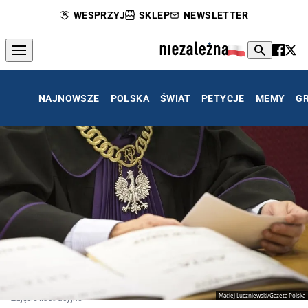
WESPRZYJ
SKLEP
NEWSLETTER
NAJNOWSZE
POLSKA
ŚWIAT
PETYCJE
MEMY
G
Maciej Luczniewski/Gazeta Polska
Zdjęcie ilustracyjne