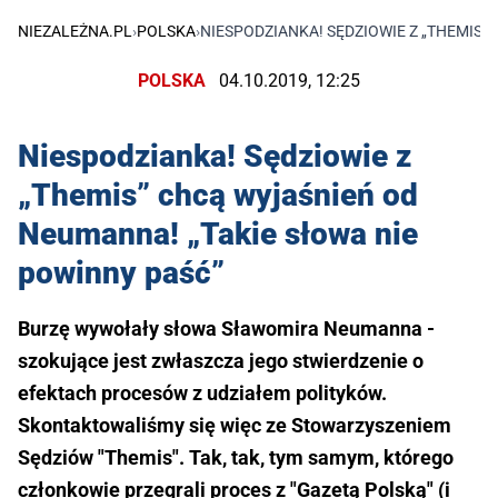
NIEZALEŻNA.PL
›
POLSKA
›
NIESPODZIANKA! SĘDZIOWIE Z „THEMIS”
POLSKA
04.10.2019, 12:25
Niespodzianka! Sędziowie z
„Themis” chcą wyjaśnień od
Neumanna! „Takie słowa nie
powinny paść”
Burzę wywołały słowa Sławomira Neumanna -
szokujące jest zwłaszcza jego stwierdzenie o
efektach procesów z udziałem polityków.
Skontaktowaliśmy się więc ze Stowarzyszeniem
Sędziów "Themis". Tak, tak, tym samym, którego
członkowie przegrali proces z "Gazetą Polską" (i