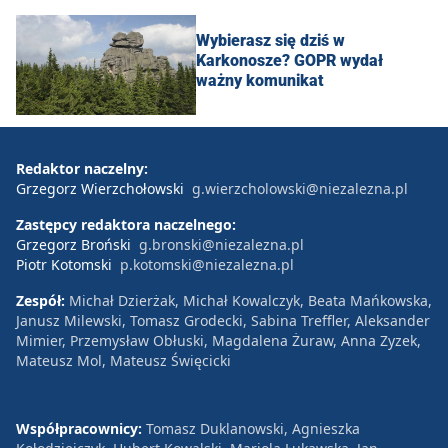
Wybierasz się dziś w
Karkonosze? GOPR wydał
ważny komunikat
Redaktor naczelny:
Grzegorz Wierzchołowski
g.wierzcholowski@niezalezna.pl
Zastępcy redaktora naczelnego:
Grzegorz Broński
g.bronski@niezalezna.pl
Piotr Kotomski
p.kotomski@niezalezna.pl
Zespół:
Michał Dzierżak, Michał Kowalczyk, Beata Mańkowska,
Janusz Milewski, Tomasz Grodecki, Sabina Treffler, Aleksander
Mimier, Przemysław Obłuski, Magdalena Żuraw, Anna Zyzek,
Mateusz Mol, Mateusz Święcicki
Współpracownicy:
Tomasz Duklanowski, Agnieszka