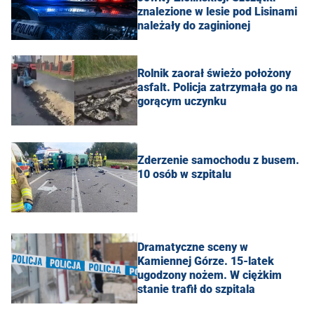
znalezione w lesie pod Lisinami
należały do zaginionej
Rolnik zaorał świeżo położony
asfalt. Policja zatrzymała go na
gorącym uczynku
Zderzenie samochodu z busem.
10 osób w szpitalu
Dramatyczne sceny w
Kamiennej Górze. 15-latek
ugodzony nożem. W ciężkim
stanie trafił do szpitala