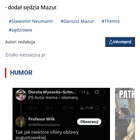
- dodał sędzia Mazur.
#Sławomir Neumann
#Dariusz Mazur
#Themis
#sędziowie
Autor:
redakcja
Udostępnij
Źródło: niezalezna.pl
HUMOR