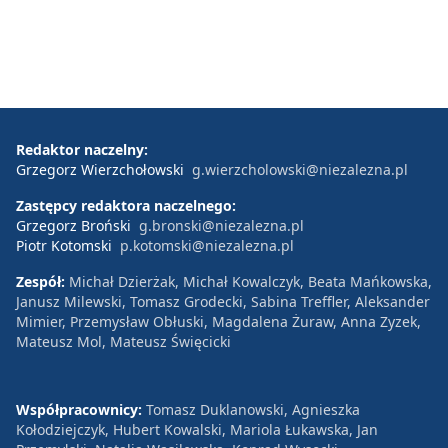
Redaktor naczelny:
Grzegorz Wierzchołowski
g.wierzcholowski@niezalezna.pl
Zastępcy redaktora naczelnego:
Grzegorz Broński
g.bronski@niezalezna.pl
Piotr Kotomski
p.kotomski@niezalezna.pl
Zespół:
Michał Dzierżak, Michał Kowalczyk, Beata Mańkowska,
Janusz Milewski, Tomasz Grodecki, Sabina Treffler, Aleksander
Mimier, Przemysław Obłuski, Magdalena Żuraw, Anna Zyzek,
Mateusz Mol, Mateusz Święcicki
Współpracownicy:
Tomasz Duklanowski, Agnieszka
Kołodziejczyk, Hubert Kowalski, Mariola Łukawska, Jan