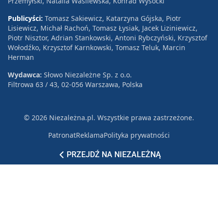
Przemyłski, Natalia Wasilewska, Konrad Wysocki
Publicyści:
Tomasz Sakiewicz, Katarzyna Gójska, Piotr
Lisiewicz, Michał Rachoń, Tomasz Łysiak, Jacek Liziniewicz,
Piotr Nisztor, Adrian Stankowski, Antoni Rybczyński, Krzysztof
Wołodźko, Krzysztof Karnkowski, Tomasz Teluk, Marcin
Herman
Wydawca:
Słowo Niezależne Sp. z o.o.
Filtrowa 63 / 43, 02-056 Warszawa, Polska
© 2026 Niezależna.pl. Wszystkie prawa zastrzeżone.
Patronat
Reklama
Polityka prywatności
PRZEJDŹ NA NIEZALEŻNĄ