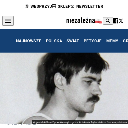
WESPRZYJ
SKLEP
NEWSLETTER
NAJNOWSZE
POLSKA
ŚWIAT
PETYCJE
MEMY
G
Wojewódzki Urząd Spraw Wewnętrznych w Piotrkowie Trybunalskim - Domena publiczna
Mariusz Trynkiewicz