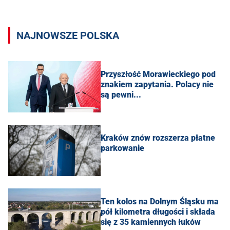
NAJNOWSZE POLSKA
Przyszłość Morawieckiego pod
znakiem zapytania. Polacy nie
są pewni...
Kraków znów rozszerza płatne
parkowanie
Ten kolos na Dolnym Śląsku ma
pół kilometra długości i składa
się z 35 kamiennych łuków