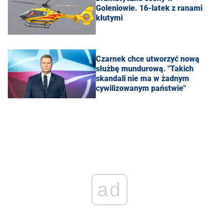
Goleniowie. 16-latek z ranami
kłutymi
Czarnek chce utworzyć nową
służbę mundurową. "Takich
skandali nie ma w żadnym
cywilizowanym państwie"
ad