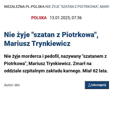
NIEZALEŻNA.PL
›
POLSKA
›
NIE ŻYJE "SZATAN Z PIOTRKOWA", MARIU
POLSKA
13.01.2025, 07:36
Nie żyje "szatan z Piotrkowa",
Mariusz Trynkiewicz
Nie żyje morderca i pedofil, nazywany "szatanem z
Piotrkowa", Mariusz Trynkiewicz. Zmarł na
oddziale szpitalnym zakładu karnego. Miał 62 lata.
Autor:
dm
Udostępnij