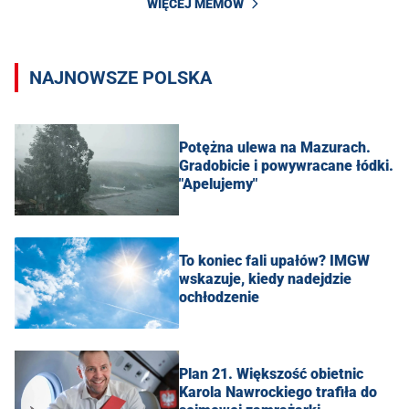
WIĘCEJ MEMÓW
NAJNOWSZE POLSKA
Potężna ulewa na Mazurach.
Gradobicie i powywracane łódki.
"Apelujemy"
To koniec fali upałów? IMGW
wskazuje, kiedy nadejdzie
ochłodzenie
Plan 21. Większość obietnic
Karola Nawrockiego trafiła do