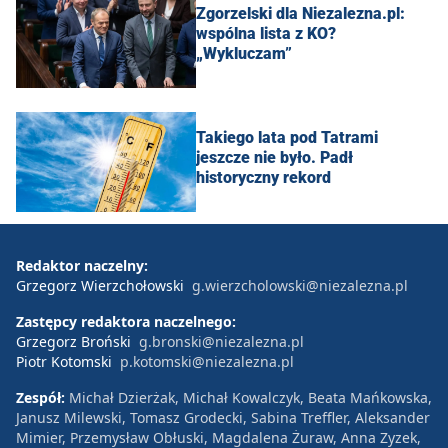
Zgorzelski dla Niezalezna.pl:
wspólna lista z KO?
„Wykluczam”
Takiego lata pod Tatrami
jeszcze nie było. Padł
historyczny rekord
Redaktor naczelny:
Grzegorz Wierzchołowski
g.wierzcholowski@niezalezna.pl
Zastępcy redaktora naczelnego:
Grzegorz Broński
g.bronski@niezalezna.pl
Piotr Kotomski
p.kotomski@niezalezna.pl
Zespół:
Michał Dzierżak, Michał Kowalczyk, Beata Mańkowska,
Janusz Milewski, Tomasz Grodecki, Sabina Treffler, Aleksander
Mimier, Przemysław Obłuski, Magdalena Żuraw, Anna Zyzek,