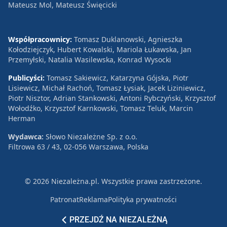
Mateusz Mol, Mateusz Święcicki
Współpracownicy:
Tomasz Duklanowski, Agnieszka
Kołodziejczyk, Hubert Kowalski, Mariola Łukawska, Jan
Przemyłski, Natalia Wasilewska, Konrad Wysocki
Publicyści:
Tomasz Sakiewicz, Katarzyna Gójska, Piotr
Lisiewicz, Michał Rachoń, Tomasz Łysiak, Jacek Liziniewicz,
Piotr Nisztor, Adrian Stankowski, Antoni Rybczyński, Krzysztof
Wołodźko, Krzysztof Karnkowski, Tomasz Teluk, Marcin
Herman
Wydawca:
Słowo Niezależne Sp. z o.o.
Filtrowa 63 / 43, 02-056 Warszawa, Polska
© 2026 Niezależna.pl. Wszystkie prawa zastrzeżone.
Patronat
Reklama
Polityka prywatności
PRZEJDŹ NA NIEZALEŻNĄ