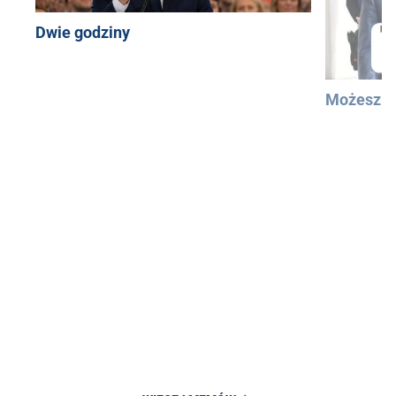
Dwie godziny
Możesz u