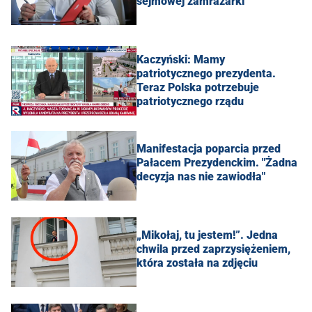
sejmowej zamrażarki
Kaczyński: Mamy
patriotycznego prezydenta.
Teraz Polska potrzebuje
patriotycznego rządu
Manifestacja poparcia przed
Pałacem Prezydenckim. "Żadna
decyzja nas nie zawiodła"
„Mikołaj, tu jestem!”. Jedna
chwila przed zaprzysiężeniem,
która została na zdjęciu