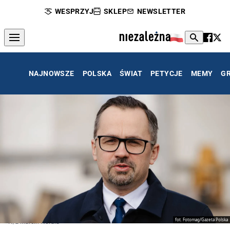
WESPRZYJ
SKLEP
NEWSLETTER
NAJNOWSZE
POLSKA
ŚWIAT
PETYCJE
MEMY
G
fot. Fotomag/Gazeta Polska
N/z Marcin Horala