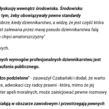
yskusję wewnątrz środowiska. Środowisku
a tym, żeby obowiązywały pewne standardy
 dobrze, kiedy dziennikarstwo, a widzę, że jest część która
est zalewana przez masę pseudo dziennikarstwa falą
ch chęci amatorszczyzny"
wych.
ych wymogów profesjonalnych dziennikarstwu jest
aufania publicznego.
dzo podzielone"
- zauważył Czabański i dodał, że warto
ze, adwokaci czy radcy prawni - która, mimo że jej
kter apeli moralnych, może zainicjować pewne rozmowy.
działają w obszarze zawodowym i przestrzegają pewnych