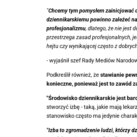
"
Chcemy tym pomysłem zainicjować d
dziennikarskiemu powinno zależeć n
profesjonalizmu
, dlatego, że nie jest
przestrzega zasad profesjonalnych, j
hejtu czy wynikającej często z dobry
- wyjaśnił szef Rady Mediów Narodo
Podkreślił również, że
stawianie pewn
konieczne, ponieważ jest to zawód z
"Środowisko dziennikarskie jest bar
stworzyć izbę - taką, jakie mają lekar
stanowisko często ma jedynie chara
"Izba to zgromadzenie ludzi, którzy 