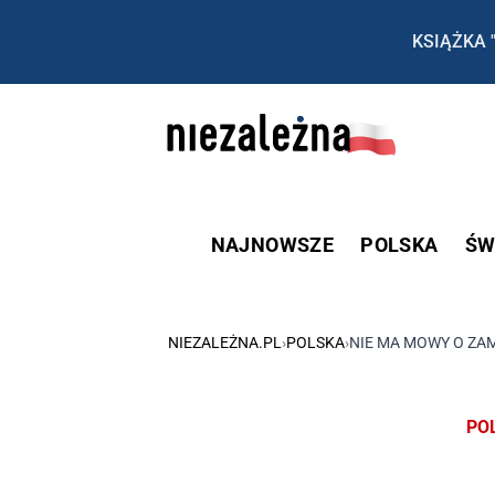
KSIĄŻKA 
NAJNOWSZE
POLSKA
ŚW
NIEZALEŻNA.PL
›
POLSKA
›
NIE MA MOWY O ZA
PO