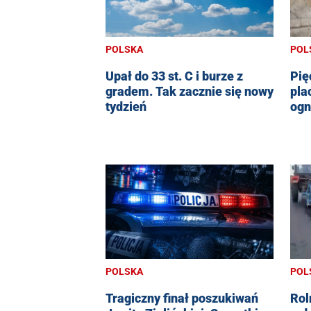
POLSKA
POL
Upał do 33 st. C i burze z
Pię
gradem. Tak zacznie się nowy
pla
tydzień
ogn
POLSKA
POL
Tragiczny finał poszukiwań
Rol