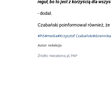
reguł, bo to jest z korzyścią dla wszys
- dodał.
Czabański poinformował również, że
#PiS
#media
#Krzysztof Czabański
#dziennika
Autor:
redakcja
Źródło: niezalezna.pl, PAP