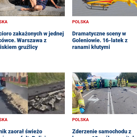
SKA
POLSKA
cioro zakażonych w jednej
Dramatyczne sceny w
cówce. Warszawa z
Goleniowie. 16-latek z
iskiem gruźlicy
ranami kłutymi
SKA
POLSKA
nik zaorał świeżo
Zderzenie samochodu z