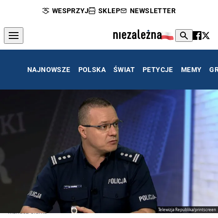
WESPRZYJ
SKLEP
NEWSLETTER
NAJNOWSZE
POLSKA
ŚWIAT
PETYCJE
MEMY
G
Telewizja Republika/printscreen
Mariusz Ciarka