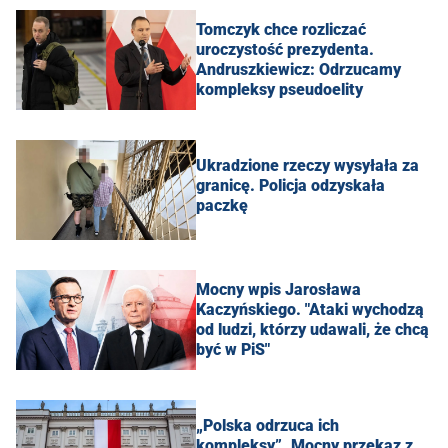
Tomczyk chce rozliczać
uroczystość prezydenta.
Andruszkiewicz: Odrzucamy
kompleksy pseudoelity
Ukradzione rzeczy wysyłała za
granicę. Policja odzyskała
paczkę
Mocny wpis Jarosława
Kaczyńskiego. "Ataki wychodzą
od ludzi, którzy udawali, że chcą
być w PiS"
„Polska odrzuca ich
kompleksy”. Mocny przekaz z