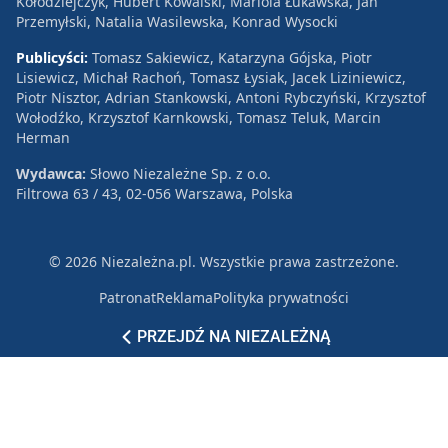
Kołodziejczyk, Hubert Kowalski, Mariola Łukawska, Jan
Przemyłski, Natalia Wasilewska, Konrad Wysocki
Publicyści:
Tomasz Sakiewicz, Katarzyna Gójska, Piotr
Lisiewicz, Michał Rachoń, Tomasz Łysiak, Jacek Liziniewicz,
Piotr Nisztor, Adrian Stankowski, Antoni Rybczyński, Krzysztof
Wołodźko, Krzysztof Karnkowski, Tomasz Teluk, Marcin
Herman
Wydawca:
Słowo Niezależne Sp. z o.o.
Filtrowa 63 / 43, 02-056 Warszawa, Polska
© 2026 Niezależna.pl. Wszystkie prawa zastrzeżone.
Patronat
Reklama
Polityka prywatności
PRZEJDŹ NA NIEZALEŻNĄ