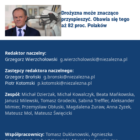
Drożyzna może znacząco
przyspieszyć. Obawia się tego
aż 82 proc. Polaków
Redaktor naczelny:
Grzegorz Wierzchołowski
g.wierzcholowski@niezalezna.pl
Zastępcy redaktora naczelnego:
Grzegorz Broński
g.bronski@niezalezna.pl
Piotr Kotomski
p.kotomski@niezalezna.pl
Zespół:
Michał Dzierżak, Michał Kowalczyk, Beata Mańkowska,
Janusz Milewski, Tomasz Grodecki, Sabina Treffler, Aleksander
Mimier, Przemysław Obłuski, Magdalena Żuraw, Anna Zyzek,
Mateusz Mol, Mateusz Święcicki
Współpracownicy:
Tomasz Duklanowski, Agnieszka