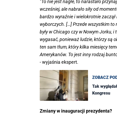
"To nie jest nagłe, to narastało przy
wcześniej, ale nabrało siły od moment
bardzo wyraźnie i wielokrotnie zaczą
wyborczych. […] Przede wszystkim to n
były w Chicago czy w Nowym Jorku, i 
wygasać, ponieważ ludzie, którzy są o
ten sam tłum, który kilka miesięcy 
Amerykanów. To jest inny rodzaj bun
- wyjaśnia ekspert.
ZOBACZ PO
Tak wyglądał
Kongresu
Zmiany w inauguracji prezydenta?