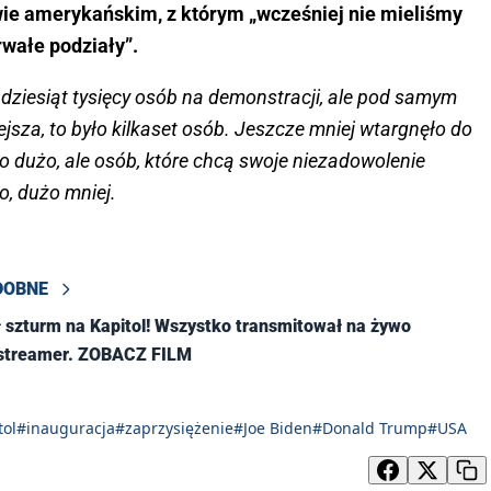
ie amerykańskim, z którym „wcześniej nie mieliśmy
rwałe podziały”.
adziesiąt tysięcy osób na demonstracji, ale pod samym
jsza, to było kilkaset osób. Jeszcze mniej wtargnęło do
 dużo, ale osób, które chcą swoje niezadowolenie
, dużo mniej.
DOBNE
 szturm na Kapitol! Wszystko transmitował na żywo
 streamer. ZOBACZ FILM
tol
#inauguracja
#zaprzysiężenie
#Joe Biden
#Donald Trump
#USA