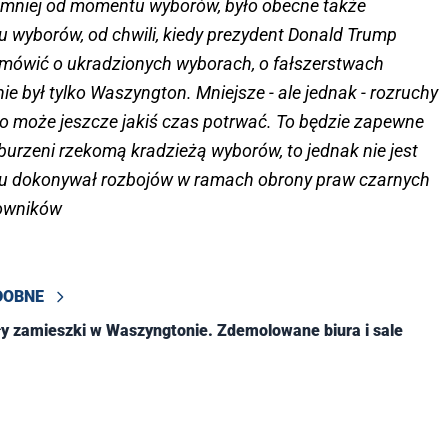
najmniej od momentu wyborów, było obecne także
u wyborów, od chwili, kiedy prezydent Donald Trump
ł mówić o ukradzionych wyborach, o fałszerstwach
ie był tylko Waszyngton. Mniejsze - ale jednak - rozruchy
to może jeszcze jakiś czas potrwać. To będzie zapewne
burzeni rzekomą kradzieżą wyborów, to jednak nie jest
temu dokonywał rozbojów w ramach obrony praw czarnych
towników
DOBNE
y zamieszki w Waszyngtonie. Zdemolowane biura i sale