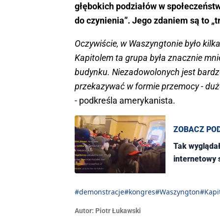
głębokich podziałów w społeczeństw
do czynienia”. Jego zdaniem są to „t
Oczywiście, w Waszyngtonie było kilk
Kapitolem ta grupa była znacznie mnie
budynku. Niezadowolonych jest bardzo
przekazywać w formie przemocy - dużo
- podkreśla amerykanista.
ZOBACZ PO
Tak wyglądał
internetowy
#demonstracje
#kongres
#Waszyngton
#Kapi
Autor:
Piotr Łukawski