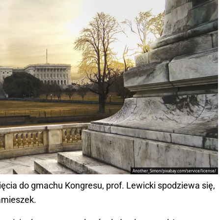
Another_Simon/pixabay.com/service/license/
ięcia do gmachu Kongresu, prof. Lewicki spodziewa się,
amieszek.