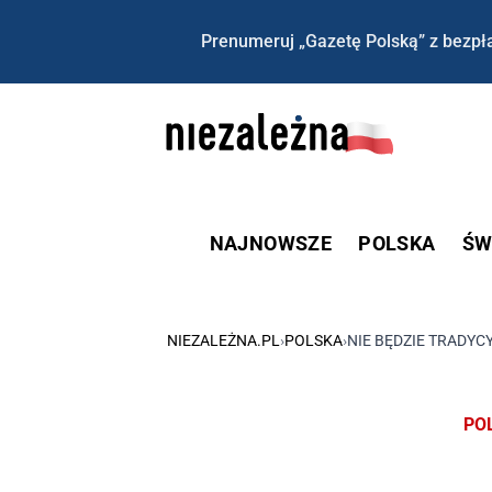
Prenumeruj „Gazetę Polską” z bezpła
NAJNOWSZE
POLSKA
ŚW
NIEZALEŻNA.PL
›
POLSKA
›
NIE BĘDZIE TRADYC
PO