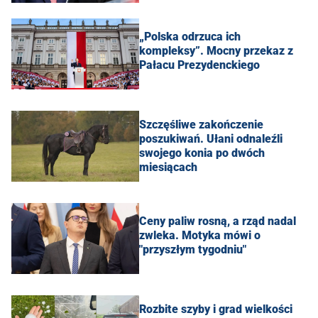
„Polska odrzuca ich
kompleksy”. Mocny przekaz z
Pałacu Prezydenckiego
Szczęśliwe zakończenie
poszukiwań. Ułani odnaleźli
swojego konia po dwóch
miesiącach
Ceny paliw rosną, a rząd nadal
zwleka. Motyka mówi o
"przyszłym tygodniu"
Rozbite szyby i grad wielkości