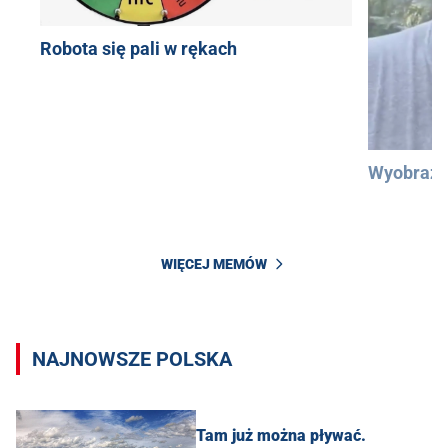
Robota się pali w rękach
Wyobraźc
WIĘCEJ MEMÓW
NAJNOWSZE POLSKA
Tam już można pływać.