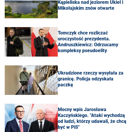
Kąpieliska nad jeziorem Ukiel i
Mikołajskim znów otwarte
Tomczyk chce rozliczać
uroczystość prezydenta.
Andruszkiewicz: Odrzucamy
kompleksy pseudoelity
Ukradzione rzeczy wysyłała za
granicę. Policja odzyskała
paczkę
Mocny wpis Jarosława
Kaczyńskiego. "Ataki wychodzą
od ludzi, którzy udawali, że chcą
być w PiS"