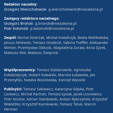
Redaktor naczelny:
Grzegorz Wierzchołowski
g.wierzcholowski@niezalezna.pl
Zastępcy redaktora naczelnego:
Grzegorz Broński
g.bronski@niezalezna.pl
Piotr Kotomski
p.kotomski@niezalezna.pl
Zespół:
Michał Dzierżak, Michał Kowalczyk, Beata Mańkowska,
Janusz Milewski, Tomasz Grodecki, Sabina Treffler, Aleksander
Mimier, Przemysław Obłuski, Magdalena Żuraw, Anna Zyzek,
Mateusz Mol, Mateusz Święcicki
Współpracownicy:
Tomasz Duklanowski, Agnieszka
Kołodziejczyk, Hubert Kowalski, Mariola Łukawska, Jan
Przemyłski, Natalia Wasilewska, Konrad Wysocki
Publicyści:
Tomasz Sakiewicz, Katarzyna Gójska, Piotr
Lisiewicz, Michał Rachoń, Tomasz Łysiak, Jacek Liziniewicz,
Piotr Nisztor, Adrian Stankowski, Antoni Rybczyński, Krzysztof
Wołodźko, Krzysztof Karnkowski, Tomasz Teluk, Marcin
Herman