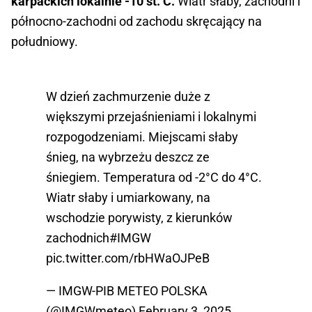
karpackich lokalnie -10 st. C.
Wiatr słaby, zachodni i
północno-zachodni od zachodu skręcający na
południowy.
W dzień zachmurzenie duże z
większymi przejaśnieniami i lokalnymi
rozpogodzeniami. Miejscami słaby
śnieg, na wybrzeżu deszcz ze
śniegiem. Temperatura od -2°C do 4°C.
Wiatr słaby i umiarkowany, na
wschodzie porywisty, z kierunków
zachodnich
#IMGW
pic.twitter.com/rbHWaOJPeB
— IMGW-PIB METEO POLSKA
(@IMGWmeteo)
February 3, 2025