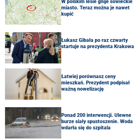
W polskim lesie gnije sowieckie
miasto. Teraz można je nawet
kupić
Łukasz Gibała po raz czwarty
startuje na prezydenta Krakowa
Łatwiej porównasz ceny
mieszkań. Prezydent podpisał
ważną nowelizację
Ponad 200 interwencji. Ulewne
burze siały spustoszenie. Woda
wdarła się do szpitala