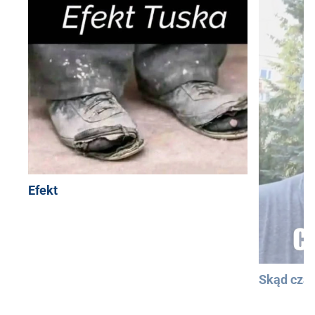
Efekt
Skąd cza