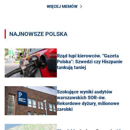
WIĘCEJ MEMÓW
NAJNOWSZE POLSKA
Rząd łupi kierowców. "Gazeta
Polska": Szwedzi czy Hiszpanie
tankują taniej
Szokujące wyniki audytów
warszawskich SOR-ów.
Rekordowe dyżury, milionowe
zarobki