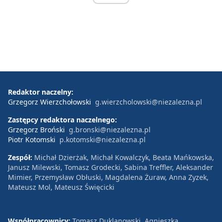
Redaktor naczelny:
Grzegorz Wierzchołowski
g.wierzcholowski@niezalezna.pl
Zastępcy redaktora naczelnego:
Grzegorz Broński
g.bronski@niezalezna.pl
Piotr Kotomski
p.kotomski@niezalezna.pl
Zespół:
Michał Dzierżak, Michał Kowalczyk, Beata Mańkowska,
Janusz Milewski, Tomasz Grodecki, Sabina Treffler, Aleksander
Mimier, Przemysław Obłuski, Magdalena Żuraw, Anna Zyzek,
Mateusz Mol, Mateusz Święcicki
Współpracownicy:
Tomasz Duklanowski, Agnieszka