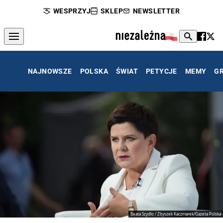
WESPRZYJ
SKLEP
NEWSLETTER
NAJNOWSZE
POLSKA
ŚWIAT
PETYCJE
MEMY
G
Beata Szydło / Zbyszek Kaczmarek/Gazeta Polska