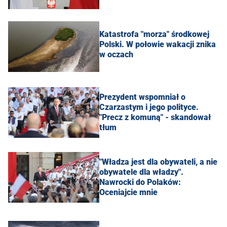
Katastrofa "morza" środkowej
Polski. W połowie wakacji znika
w oczach
Prezydent wspomniał o
Czarzastym i jego polityce.
"Precz z komuną" - skandował
tłum
"Władza jest dla obywateli, a nie
obywatele dla władzy".
Nawrocki do Polaków:
Oceniajcie mnie