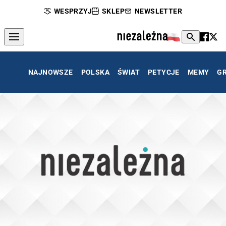
WESPRZYJ
SKLEP
NEWSLETTER
NAJNOWSZE
POLSKA
ŚWIAT
PETYCJE
MEMY
G