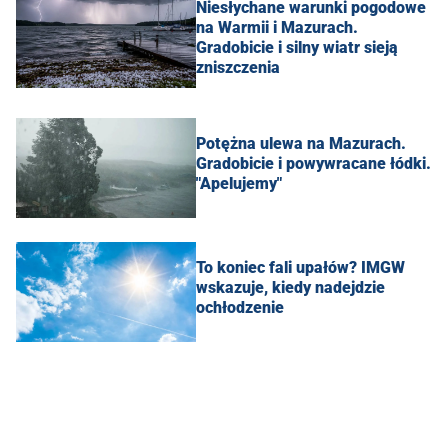
Niesłychane warunki pogodowe
na Warmii i Mazurach.
Gradobicie i silny wiatr sieją
zniszczenia
Potężna ulewa na Mazurach.
Gradobicie i powywracane łódki.
"Apelujemy"
To koniec fali upałów? IMGW
wskazuje, kiedy nadejdzie
ochłodzenie