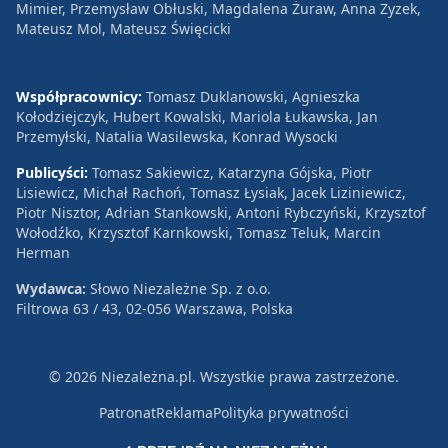
Mimier, Przemysław Obłuski, Magdalena Żuraw, Anna Zyzek,
Mateusz Mol, Mateusz Święcicki
Współpracownicy:
Tomasz Duklanowski, Agnieszka
Kołodziejczyk, Hubert Kowalski, Mariola Łukawska, Jan
Przemyłski, Natalia Wasilewska, Konrad Wysocki
Publicyści:
Tomasz Sakiewicz, Katarzyna Gójska, Piotr
Lisiewicz, Michał Rachoń, Tomasz Łysiak, Jacek Liziniewicz,
Piotr Nisztor, Adrian Stankowski, Antoni Rybczyński, Krzysztof
Wołodźko, Krzysztof Karnkowski, Tomasz Teluk, Marcin
Herman
Wydawca:
Słowo Niezależne Sp. z o.o.
Filtrowa 63 / 43, 02-056 Warszawa, Polska
© 2026 Niezależna.pl. Wszystkie prawa zastrzeżone.
Patronat
Reklama
Polityka prywatności