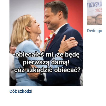
Dwie god
Cóż szkodzi