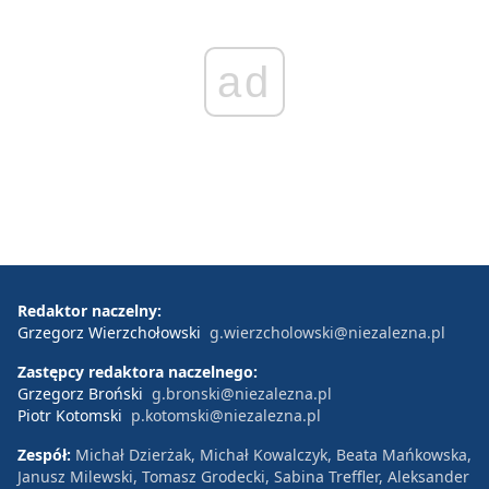
ad
Redaktor naczelny:
Grzegorz Wierzchołowski
g.wierzcholowski@niezalezna.pl
Zastępcy redaktora naczelnego:
Grzegorz Broński
g.bronski@niezalezna.pl
Piotr Kotomski
p.kotomski@niezalezna.pl
Zespół:
Michał Dzierżak, Michał Kowalczyk, Beata Mańkowska,
Janusz Milewski, Tomasz Grodecki, Sabina Treffler, Aleksander