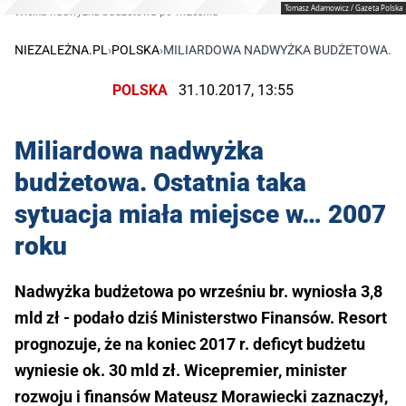
Tomasz Adamowicz / Gazeta Polska
Wielka nadwyżka budżetowa po wrześniu
NIEZALEŻNA.PL
›
POLSKA
›
MILIARDOWA NADWYŻKA BUDŻETOWA. OST
POLSKA
31.10.2017, 13:55
Miliardowa nadwyżka
budżetowa. Ostatnia taka
sytuacja miała miejsce w… 2007
roku
Nadwyżka budżetowa po wrześniu br. wyniosła 3,8
mld zł - podało dziś Ministerstwo Finansów. Resort
prognozuje, że na koniec 2017 r. deficyt budżetu
wyniesie ok. 30 mld zł. Wicepremier, minister
rozwoju i finansów Mateusz Morawiecki zaznaczył,