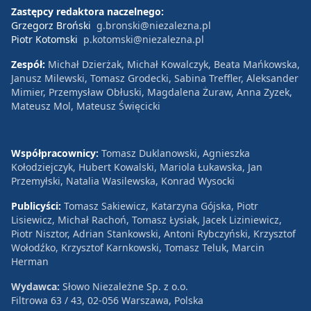
Zastępcy redaktora naczelnego:
Grzegorz Broński
g.bronski@niezalezna.pl
Piotr Kotomski
p.kotomski@niezalezna.pl
Zespół:
Michał Dzierżak, Michał Kowalczyk, Beata Mańkowska,
Janusz Milewski, Tomasz Grodecki, Sabina Treffler, Aleksander
Mimier, Przemysław Obłuski, Magdalena Żuraw, Anna Zyzek,
Mateusz Mol, Mateusz Święcicki
Współpracownicy:
Tomasz Duklanowski, Agnieszka
Kołodziejczyk, Hubert Kowalski, Mariola Łukawska, Jan
Przemyłski, Natalia Wasilewska, Konrad Wysocki
Publicyści:
Tomasz Sakiewicz, Katarzyna Gójska, Piotr
Lisiewicz, Michał Rachoń, Tomasz Łysiak, Jacek Liziniewicz,
Piotr Nisztor, Adrian Stankowski, Antoni Rybczyński, Krzysztof
Wołodźko, Krzysztof Karnkowski, Tomasz Teluk, Marcin
Herman
Wydawca:
Słowo Niezależne Sp. z o.o.
Filtrowa 63 / 43, 02-056 Warszawa, Polska