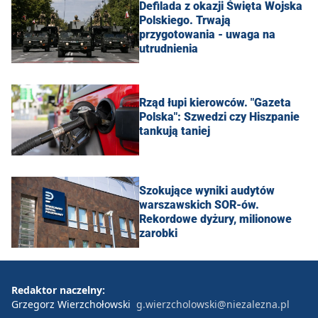
Defilada z okazji Święta Wojska
Polskiego. Trwają
przygotowania - uwaga na
utrudnienia
Rząd łupi kierowców. "Gazeta
Polska": Szwedzi czy Hiszpanie
tankują taniej
Szokujące wyniki audytów
warszawskich SOR-ów.
Rekordowe dyżury, milionowe
zarobki
Redaktor naczelny:
Grzegorz Wierzchołowski
g.wierzcholowski@niezalezna.pl