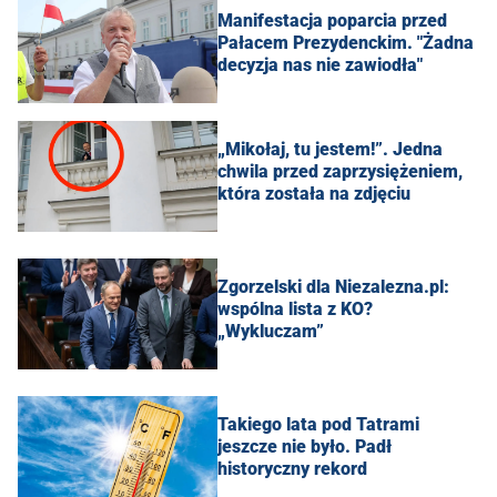
Manifestacja poparcia przed
Pałacem Prezydenckim. "Żadna
decyzja nas nie zawiodła"
„Mikołaj, tu jestem!”. Jedna
chwila przed zaprzysiężeniem,
która została na zdjęciu
Zgorzelski dla Niezalezna.pl:
wspólna lista z KO?
„Wykluczam”
Takiego lata pod Tatrami
jeszcze nie było. Padł
historyczny rekord