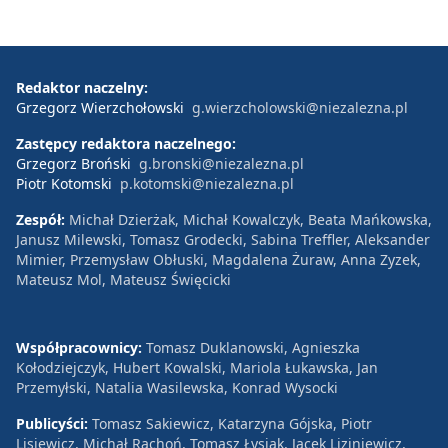
Redaktor naczelny:
Grzegorz Wierzchołowski
g.wierzcholowski@niezalezna.pl
Zastępcy redaktora naczelnego:
Grzegorz Broński
g.bronski@niezalezna.pl
Piotr Kotomski
p.kotomski@niezalezna.pl
Zespół:
Michał Dzierżak, Michał Kowalczyk, Beata Mańkowska,
Janusz Milewski, Tomasz Grodecki, Sabina Treffler, Aleksander
Mimier, Przemysław Obłuski, Magdalena Żuraw, Anna Zyzek,
Mateusz Mol, Mateusz Święcicki
Współpracownicy:
Tomasz Duklanowski, Agnieszka
Kołodziejczyk, Hubert Kowalski, Mariola Łukawska, Jan
Przemyłski, Natalia Wasilewska, Konrad Wysocki
Publicyści:
Tomasz Sakiewicz, Katarzyna Gójska, Piotr
Lisiewicz, Michał Rachoń, Tomasz Łysiak, Jacek Liziniewicz,