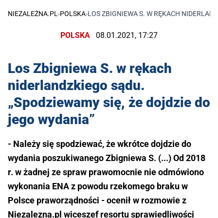
NIEZALEŻNA.PL
›
POLSKA
›
LOS ZBIGNIEWA S. W RĘKACH NIDERLAND
POLSKA
08.01.2021, 17:27
Los Zbigniewa S. w rękach
niderlandzkiego sądu.
„Spodziewamy się, że dojdzie do
jego wydania”
- Należy się spodziewać, że wkrótce dojdzie do
wydania poszukiwanego Zbigniewa S. (...) Od 2018
r. w żadnej ze spraw prawomocnie nie odmówiono
wykonania ENA z powodu rzekomego braku w
Polsce praworządności - ocenił w rozmowie z
Niezalezna.pl wiceszef resortu sprawiedliwości