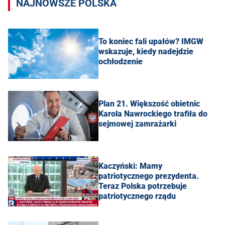
NAJNOWSZE POLSKA
To koniec fali upałów? IMGW
wskazuje, kiedy nadejdzie
ochłodzenie
Plan 21. Większość obietnic
Karola Nawrockiego trafiła do
sejmowej zamrażarki
Kaczyński: Mamy
patriotycznego prezydenta.
Teraz Polska potrzebuje
patriotycznego rządu