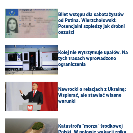
Bilet wstępu dla sabotażystów
od Putina. Wierzchołowski:
Potencjalni szpiedzy jak drobni
oszuści
Kolej nie wytrzymuje upałów. Na
tych trasach wprowadzono
ograniczenia
Nawrocki o relacjach z Ukrainą:
Wspierać, ale stawiać własne
warunki
Katastrofa "morza" środkowej
Polski. W połowie wakacji znika