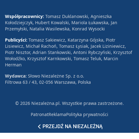
Współpracownicy:
Tomasz Duklanowski, Agnieszka
Kołodziejczyk, Hubert Kowalski, Mariola Łukawska, Jan
Przemyłski, Natalia Wasilewska, Konrad Wysocki
Publicyści:
Tomasz Sakiewicz, Katarzyna Gójska, Piotr
Lisiewicz, Michał Rachoń, Tomasz Łysiak, Jacek Liziniewicz,
Piotr Nisztor, Adrian Stankowski, Antoni Rybczyński, Krzysztof
Wołodźko, Krzysztof Karnkowski, Tomasz Teluk, Marcin
Herman
Wydawca:
Słowo Niezależne Sp. z o.o.
Filtrowa 63 / 43, 02-056 Warszawa, Polska
© 2026 Niezależna.pl. Wszystkie prawa zastrzeżone.
Patronat
Reklama
Polityka prywatności
PRZEJDŹ NA NIEZALEŻNĄ