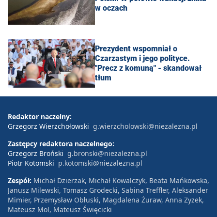
w oczach
Prezydent wspomniał o
Czarzastym i jego polityce.
"Precz z komuną" - skandował
tłum
Redaktor naczelny:
Grzegorz Wierzchołowski
g.wierzcholowski@niezalezna.pl
Zastępcy redaktora naczelnego:
Grzegorz Broński
g.bronski@niezalezna.pl
Piotr Kotomski
p.kotomski@niezalezna.pl
Zespół:
Michał Dzierżak, Michał Kowalczyk, Beata Mańkowska,
Janusz Milewski, Tomasz Grodecki, Sabina Treffler, Aleksander
Mimier, Przemysław Obłuski, Magdalena Żuraw, Anna Zyzek,
Mateusz Mol, Mateusz Święcicki