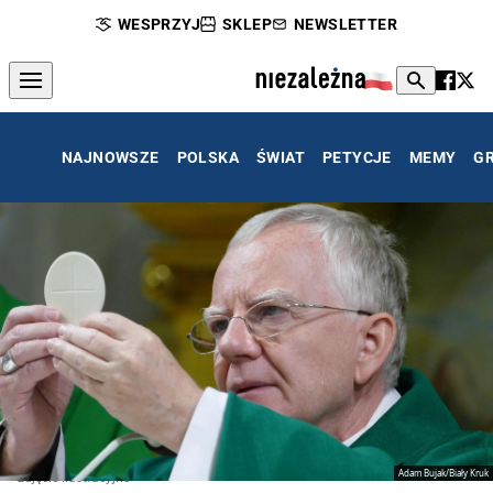
WESPRZYJ
SKLEP
NEWSLETTER
NAJNOWSZE
POLSKA
ŚWIAT
PETYCJE
MEMY
G
Adam Bujak/Biały Kruk
zdjęcie ilustracyjne