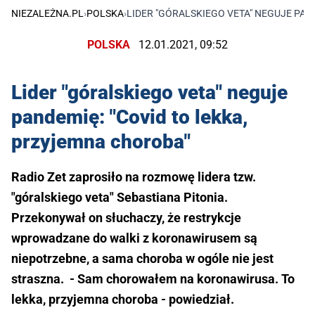
NIEZALEŻNA.PL
›
POLSKA
›
LIDER "GÓRALSKIEGO VETA" NEGUJE PAN
POLSKA
12.01.2021, 09:52
Lider "góralskiego veta" neguje
pandemię: "Covid to lekka,
przyjemna choroba"
Radio Zet zaprosiło na rozmowę lidera tzw.
"góralskiego veta" Sebastiana Pitonia.
Przekonywał on słuchaczy, że restrykcje
wprowadzane do walki z koronawirusem są
niepotrzebne, a sama choroba w ogóle nie jest
straszna. - Sam chorowałem na koronawirusa. To
lekka, przyjemna choroba - powiedział.