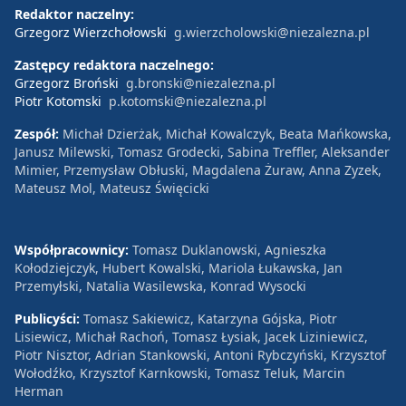
Redaktor naczelny:
Grzegorz Wierzchołowski
g.wierzcholowski@niezalezna.pl
Zastępcy redaktora naczelnego:
Grzegorz Broński
g.bronski@niezalezna.pl
Piotr Kotomski
p.kotomski@niezalezna.pl
Zespół:
Michał Dzierżak, Michał Kowalczyk, Beata Mańkowska,
Janusz Milewski, Tomasz Grodecki, Sabina Treffler, Aleksander
Mimier, Przemysław Obłuski, Magdalena Żuraw, Anna Zyzek,
Mateusz Mol, Mateusz Święcicki
Współpracownicy:
Tomasz Duklanowski, Agnieszka
Kołodziejczyk, Hubert Kowalski, Mariola Łukawska, Jan
Przemyłski, Natalia Wasilewska, Konrad Wysocki
Publicyści:
Tomasz Sakiewicz, Katarzyna Gójska, Piotr
Lisiewicz, Michał Rachoń, Tomasz Łysiak, Jacek Liziniewicz,
Piotr Nisztor, Adrian Stankowski, Antoni Rybczyński, Krzysztof
Wołodźko, Krzysztof Karnkowski, Tomasz Teluk, Marcin
Herman