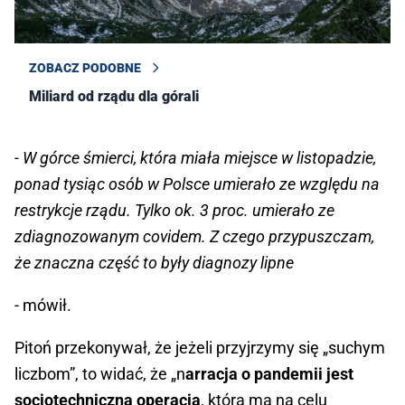
ZOBACZ PODOBNE
Miliard od rządu dla górali
- W górce śmierci, która miała miejsce w listopadzie,
ponad tysiąc osób w Polsce umierało ze względu na
restrykcje rządu. Tylko ok. 3 proc. umierało ze
zdiagnozowanym covidem. Z czego przypuszczam,
że znaczna część to były diagnozy lipne
- mówił.
Pitoń przekonywał, że jeżeli przyjrzymy się „suchym
liczbom”, to widać, że „n
arracja o pandemii jest
socjotechniczną operacją
, która ma na celu