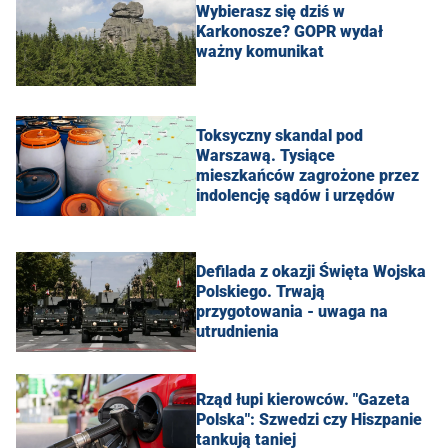
Wybierasz się dziś w
Karkonosze? GOPR wydał
ważny komunikat
Toksyczny skandal pod
Warszawą. Tysiące
mieszkańców zagrożone przez
indolencję sądów i urzędów
Defilada z okazji Święta Wojska
Polskiego. Trwają
przygotowania - uwaga na
utrudnienia
Rząd łupi kierowców. "Gazeta
Polska": Szwedzi czy Hiszpanie
tankują taniej