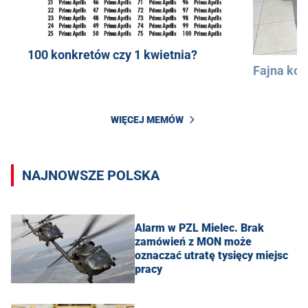
100 konkretów czy 1 kwietnia?
Fajna kos
WIĘCEJ MEMÓW
NAJNOWSZE POLSKA
Alarm w PZL Mielec. Brak
zamówień z MON może
oznaczać utratę tysięcy miejsc
pracy