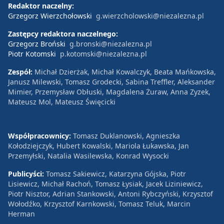
Redaktor naczelny:
Grzegorz Wierzchołowski
g.wierzcholowski@niezalezna.pl
Zastępcy redaktora naczelnego:
Grzegorz Broński
g.bronski@niezalezna.pl
Piotr Kotomski
p.kotomski@niezalezna.pl
Zespół:
Michał Dzierżak, Michał Kowalczyk, Beata Mańkowska,
Janusz Milewski, Tomasz Grodecki, Sabina Treffler, Aleksander
Mimier, Przemysław Obłuski, Magdalena Żuraw, Anna Zyzek,
Mateusz Mol, Mateusz Święcicki
Współpracownicy:
Tomasz Duklanowski, Agnieszka
Kołodziejczyk, Hubert Kowalski, Mariola Łukawska, Jan
Przemyłski, Natalia Wasilewska, Konrad Wysocki
Publicyści:
Tomasz Sakiewicz, Katarzyna Gójska, Piotr
Lisiewicz, Michał Rachoń, Tomasz Łysiak, Jacek Liziniewicz,
Piotr Nisztor, Adrian Stankowski, Antoni Rybczyński, Krzysztof
Wołodźko, Krzysztof Karnkowski, Tomasz Teluk, Marcin
Herman