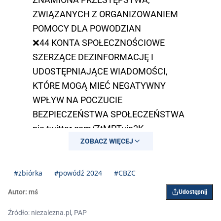
ZWIĄZANYCH Z ORGANIZOWANIEM
POMOCY DLA POWODZIAN
❌44 KONTA SPOŁECZNOŚCIOWE
SZERZĄCE DEZINFORMACJĘ I
UDOSTĘPNIAJĄCE WIADOMOŚCI,
KTÓRE MOGĄ MIEĆ NEGATYWNY
WPŁYW NA POCZUCIE
BEZPIECZEŃSTWA SPOŁECZEŃSTWA
pic.twitter.com/ZtMPTuin2K
ZOBACZ WIĘCEJ
— Centralne Biuro Zwalczania
Cyberprzestępczości (@PolicjaCBZC)
#zbiórka
#powódź 2024
#CBZC
September 26, 2024
Autor:
mś
Udostępnij
Źródło: niezalezna.pl, PAP