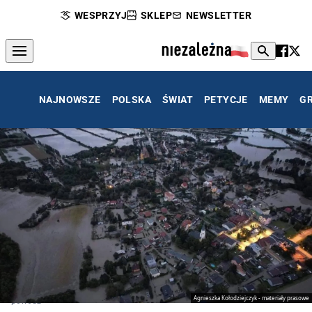
WESPRZYJ
SKLEP
NEWSLETTER
NAJNOWSZE
POLSKA
ŚWIAT
PETYCJE
MEMY
G
Agnieszka Kołodziejczyk - materiały prasowe
powódź