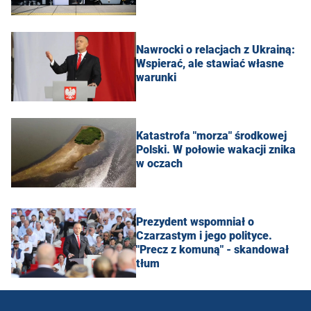
Nawrocki o relacjach z Ukrainą:
Wspierać, ale stawiać własne
warunki
Katastrofa "morza" środkowej
Polski. W połowie wakacji znika
w oczach
Prezydent wspomniał o
Czarzastym i jego polityce.
"Precz z komuną" - skandował
tłum