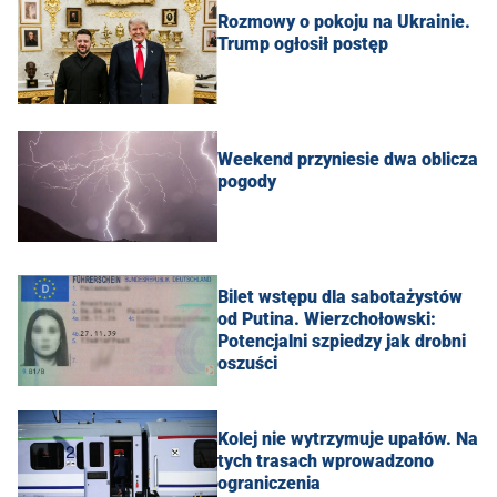
Rozmowy o pokoju na Ukrainie.
Trump ogłosił postęp
Weekend przyniesie dwa oblicza
pogody
Bilet wstępu dla sabotażystów
od Putina. Wierzchołowski:
Potencjalni szpiedzy jak drobni
oszuści
Kolej nie wytrzymuje upałów. Na
tych trasach wprowadzono
ograniczenia