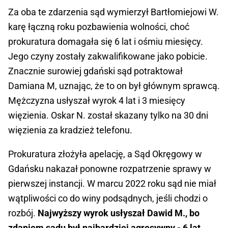
Za oba te zdarzenia sąd wymierzył Bartłomiejowi W.
karę łączną roku pozbawienia wolności, choć
prokuratura domagała się 6 lat i ośmiu miesięcy.
Jego czyny zostały zakwalifikowane jako pobicie.
Znacznie surowiej gdański sąd potraktował
Damiana M, uznając, że to on był głównym sprawcą.
Mężczyzna usłyszał wyrok 4 lat i 3 miesięcy
więzienia. Oskar N. został skazany tylko na 30 dni
więzienia za kradzież telefonu.
Prokuratura złożyła apelację, a Sąd Okręgowy w
Gdańsku nakazał ponowne rozpatrzenie sprawy w
pierwszej instancji. W marcu 2022 roku sąd nie miał
wątpliwości co do winy podsądnych, jeśli chodzi o
rozbój.
Najwyższy wyrok usłyszał Dawid M., bo
zdaniem sądu był najbardziej agresywny - 6 lat