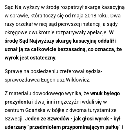
Sąd Najwyższy w środę rozpatrzył skargę kasacyjną
w sprawie, która toczy się od maja 2018 roku. Dwa
razy orzekał w niej sąd pierwszej instancji, a sądy
okręgowe dwukrotnie rozpatrywały apelacje.
W
środę Sąd Najwyższy skargę kasacyjną oddalił i
uznał ją za całkowicie bezzasadną, co oznacza, że
wyrok jest ostateczny.
Sprawę na posiedzeniu zreferował sędzia-
sprawozdawca Eugeniusz Wildowicz.
Z materiału dowodowego wynika, że
wnuk byłego
prezydenta
i dwaj inni mężczyźni wdali się w
centrum Gdańska w bójkę z dwoma turystami ze
Szwecji. J
eden ze Szwedów - jak głosi wyrok - był
uderzany "przedmiotem przypominającym pałkę" i