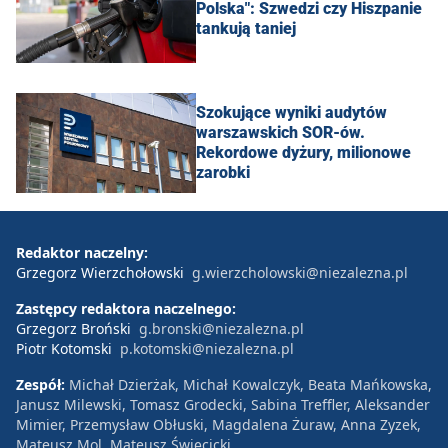
Polska": Szwedzi czy Hiszpanie
tankują taniej
Szokujące wyniki audytów
warszawskich SOR-ów.
Rekordowe dyżury, milionowe
zarobki
Redaktor naczelny:
Grzegorz Wierzchołowski
g.wierzcholowski@niezalezna.pl
Zastępcy redaktora naczelnego:
Grzegorz Broński
g.bronski@niezalezna.pl
Piotr Kotomski
p.kotomski@niezalezna.pl
Zespół:
Michał Dzierżak, Michał Kowalczyk, Beata Mańkowska,
Janusz Milewski, Tomasz Grodecki, Sabina Treffler, Aleksander
Mimier, Przemysław Obłuski, Magdalena Żuraw, Anna Zyzek,
Mateusz Mol, Mateusz Święcicki