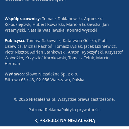
Współpracownicy:
Tomasz Duklanowski, Agnieszka
Kołodziejczyk, Hubert Kowalski, Mariola Łukawska, Jan
Przemyłski, Natalia Wasilewska, Konrad Wysocki
Publicyści:
Tomasz Sakiewicz, Katarzyna Gójska, Piotr
Lisiewicz, Michał Rachoń, Tomasz Łysiak, Jacek Liziniewicz,
Piotr Nisztor, Adrian Stankowski, Antoni Rybczyński, Krzysztof
Wołodźko, Krzysztof Karnkowski, Tomasz Teluk, Marcin
Herman
Wydawca:
Słowo Niezależne Sp. z o.o.
Filtrowa 63 / 43, 02-056 Warszawa, Polska
© 2026 Niezależna.pl. Wszystkie prawa zastrzeżone.
Patronat
Reklama
Polityka prywatności
PRZEJDŹ NA NIEZALEŻNĄ