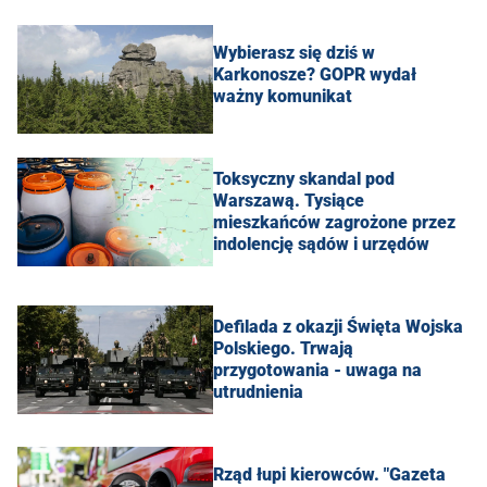
Wybierasz się dziś w
Karkonosze? GOPR wydał
ważny komunikat
Toksyczny skandal pod
Warszawą. Tysiące
mieszkańców zagrożone przez
indolencję sądów i urzędów
Defilada z okazji Święta Wojska
Polskiego. Trwają
przygotowania - uwaga na
utrudnienia
Rząd łupi kierowców. "Gazeta