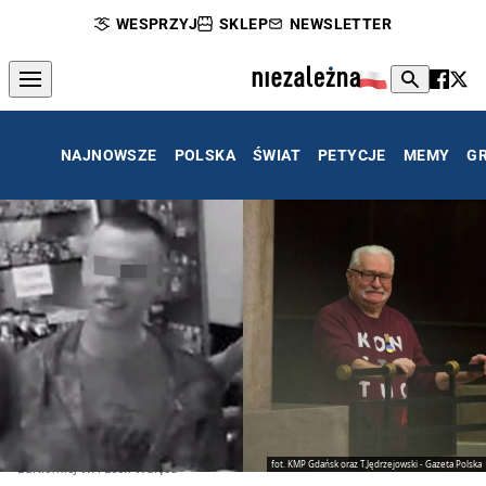
WESPRZYJ
SKLEP
NEWSLETTER
NAJNOWSZE
POLSKA
ŚWIAT
PETYCJE
MEMY
G
fot. KMP Gdańsk oraz T.Jędrzejowski - Gazeta Polska
Bartłomiej W. i Lech Wałęsa