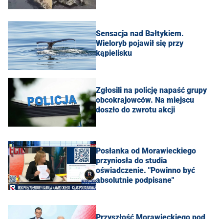
Sensacja nad Bałtykiem.
Wieloryb pojawił się przy
kąpielisku
Zgłosili na policję napaść grupy
obcokrajowców. Na miejscu
doszło do zwrotu akcji
Posłanka od Morawieckiego
przyniosła do studia
oświadczenie. "Powinno być
absolutnie podpisane"
Przyszłość Morawieckiego pod