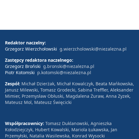
Redaktor naczelny:
Grzegorz Wierzchołowski
g.wierzcholowski@niezalezna.pl
Zastępcy redaktora naczelnego:
Grzegorz Broński
g.bronski@niezalezna.pl
Piotr Kotomski
p.kotomski@niezalezna.pl
Zespół:
Michał Dzierżak, Michał Kowalczyk, Beata Mańkowska,
Janusz Milewski, Tomasz Grodecki, Sabina Treffler, Aleksander
Mimier, Przemysław Obłuski, Magdalena Żuraw, Anna Zyzek,
Mateusz Mol, Mateusz Święcicki
Współpracownicy:
Tomasz Duklanowski, Agnieszka
Kołodziejczyk, Hubert Kowalski, Mariola Łukawska, Jan
Przemyłski, Natalia Wasilewska, Konrad Wysocki