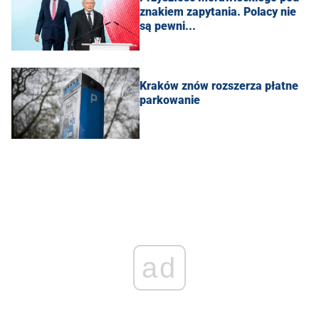
znakiem zapytania. Polacy nie
są pewni...
Kraków znów rozszerza płatne
parkowanie
ad