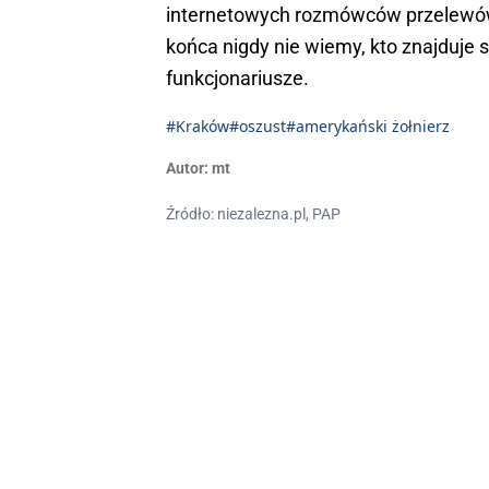
internetowych rozmówców przelewów,
końca nigdy nie wiemy, kto znajduje s
funkcjonariusze.
#Kraków
#oszust
#amerykański żołnierz
Autor:
mt
Źródło: niezalezna.pl, PAP