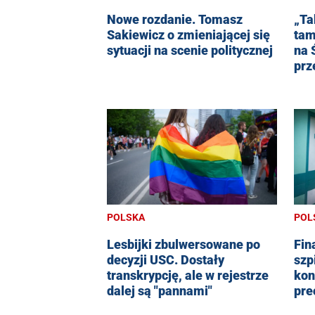
Nowe rozdanie. Tomasz
„Ta
Sakiewicz o zmieniającej się
tam
sytuacji na scenie politycznej
na 
prz
POLSKA
POL
Lesbijki zbulwersowane po
Fin
decyzji USC. Dostały
szp
transkrypcję, ale w rejestrze
kon
dalej są "pannami"
pre