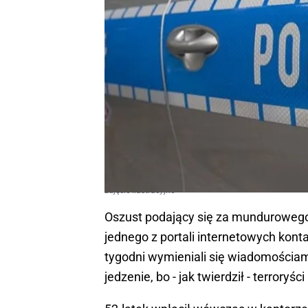
zdjęcie ilustracyjne
Oszust podający się za mundurowego
jednego z portali internetowych kon
tygodni wymieniali się wiadomościami
jedzenie, bo - jak twierdził - terroryś