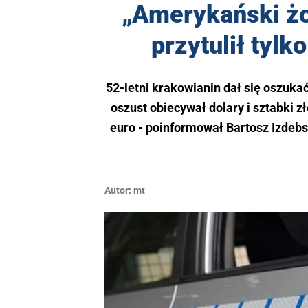
„Amerykański żoł
przytulił tyl
52-letni krakowianin dał się oszuka
oszust obiecywał dolary i sztabki 
euro - poinformował Bartosz Izdeb
Autor:
mt