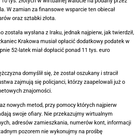
10 tys. złotych w wirtualnej walucie na podany przez
la. W zamian za finansowe wsparcie ten obiecał
rów oraz sztabki złota.
została wysłana z Iraku, jednak najpierw, jak twierdził,
eszkaniec Krakowa musiał opłacić dodatkowy podatek w
pnie 52-latek miał dopłacić ponad 11 tys. euro
żczyzna domyślił się, że został oszukany i stracił
stwa zajmują się policjanci, którzy zaapelowali już o
rnetowych znajomości.
raz nowych metod, przy pomocy których najpierw
adają swoje ofiary. Nie przekazujmy wirtualnym
ch, adresów zamieszkania, numerów kont, informacji
d żadnym pozorem nie wykonujmy na prośbę