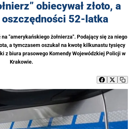
nierz” obiecywał złoto, a
ko oszczędności 52-latka
ć na "amerykańskiego żołnierza". Podający się za niego
złota, a tymczasem oszukał na kwotę kilkunastu tysięcy
ski z biura prasowego Komendy Wojewódzkiej Policji w
Krakowie.