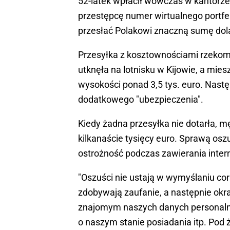
52-latek wpłacił wówczas w kantorze 
przestępcę numer wirtualnego portfe
przesłać Polakowi znaczną sumę dola
Przesyłka z kosztownościami rzekomo 
utknęła na lotnisku w Kijowie, a mi
wysokości ponad 3,5 tys. euro. Nastę
dodatkowego "ubezpieczenia".
Kiedy żadna przesyłka nie dotarła, mę
kilkanaście tysięcy euro. Sprawą oszu
ostrożność podczas zawierania inte
"Oszuści nie ustają w wymyślaniu co
zdobywają zaufanie, a następnie okr
znajomym naszych danych personalny
o naszym stanie posiadania itp. Po