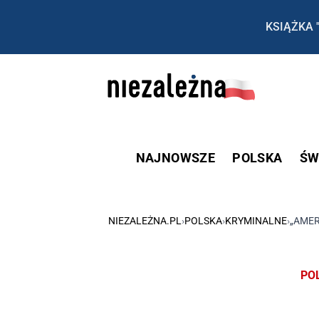
KSIĄŻKA 
NAJNOWSZE
POLSKA
ŚW
NIEZALEŻNA.PL
›
POLSKA
›
KRYMINALNE
›
„AMER
PO