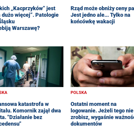
kich „Kacprzyków” jest
Rząd może obniży ceny pa
 dużo więcej”. Patologie
Jest jedno ale... Tylko na
Śląsku
końcówkę wakacji
ebiją Warszawę?
SKA
POLSKA
ansowa katastrofa w
Ostatni moment na
italu. Komornik zajął dwa
logowanie. Jeżeli tego nie
ta. "Działanie bez
zrobisz, wygaśnie ważnoś
cedensu"
dokumentów