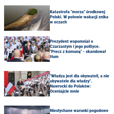
Katastrofa "morza" środkowej
Polski. W połowie wakacji znika
w oczach
Prezydent wspomniał o
Czarzastym i jego polityce.
"Precz z komuną" - skandował
tłum
"Władza jest dla obywateli, a nie
obywatele dla władzy".
Nawrocki do Polaków:
Oceniajcie mnie
Niesłychane warunki pogodowe