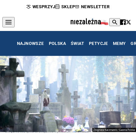
WESPRZYJ
SKLEP
NEWSLETTER
NAJNOWSZE
POLSKA
ŚWIAT
PETYCJE
MEMY
G
Zbigniew Kaczmarek / Gazeta Polska
Święci to nie tylko ci oficjalnie wyniesieni na ołtarze