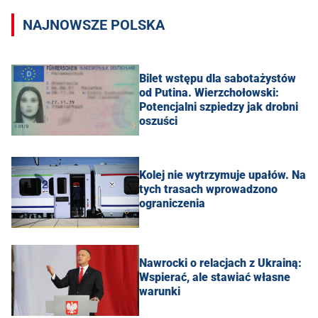
NAJNOWSZE POLSKA
Bilet wstępu dla sabotażystów
od Putina. Wierzchołowski:
Potencjalni szpiedzy jak drobni
oszuści
Kolej nie wytrzymuje upałów. Na
tych trasach wprowadzono
ograniczenia
Nawrocki o relacjach z Ukrainą:
Wspierać, ale stawiać własne
warunki