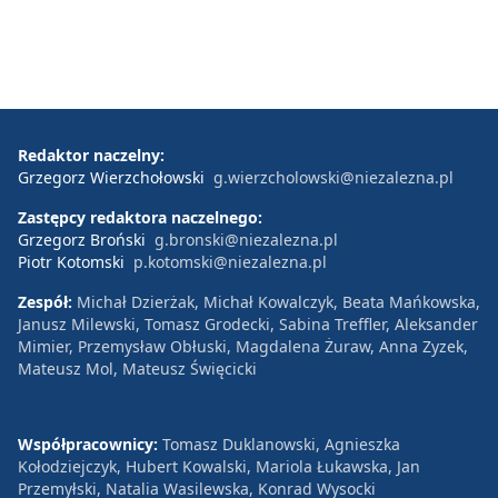
Redaktor naczelny:
Grzegorz Wierzchołowski
g.wierzcholowski@niezalezna.pl
Zastępcy redaktora naczelnego:
Grzegorz Broński
g.bronski@niezalezna.pl
Piotr Kotomski
p.kotomski@niezalezna.pl
Zespół:
Michał Dzierżak, Michał Kowalczyk, Beata Mańkowska,
Janusz Milewski, Tomasz Grodecki, Sabina Treffler, Aleksander
Mimier, Przemysław Obłuski, Magdalena Żuraw, Anna Zyzek,
Mateusz Mol, Mateusz Święcicki
Współpracownicy:
Tomasz Duklanowski, Agnieszka
Kołodziejczyk, Hubert Kowalski, Mariola Łukawska, Jan
Przemyłski, Natalia Wasilewska, Konrad Wysocki