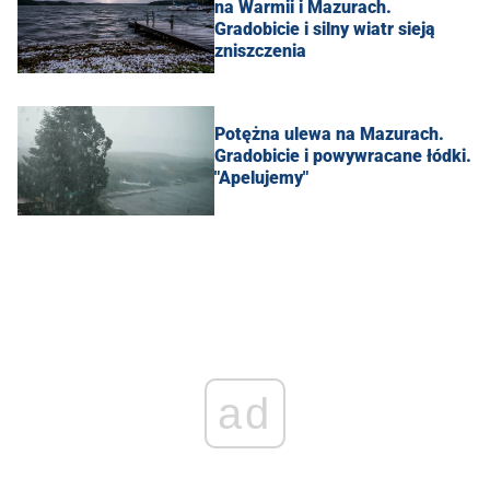
na Warmii i Mazurach.
Gradobicie i silny wiatr sieją
zniszczenia
Potężna ulewa na Mazurach.
Gradobicie i powywracane łódki.
"Apelujemy"
ad