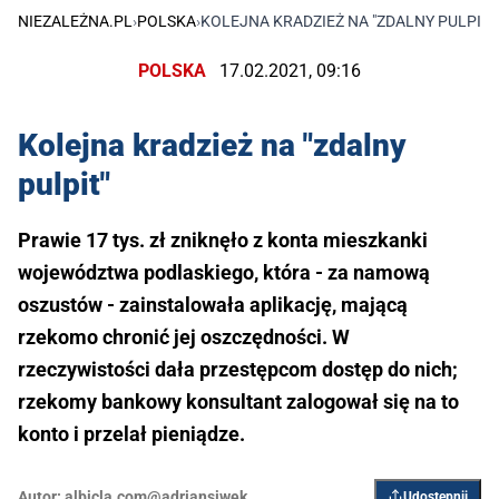
NIEZALEŻNA.PL
›
POLSKA
›
KOLEJNA KRADZIEŻ NA "ZDALNY PULPIT"
POLSKA
17.02.2021, 09:16
Kolejna kradzież na "zdalny
pulpit"
Prawie 17 tys. zł zniknęło z konta mieszkanki
województwa podlaskiego, która - za namową
oszustów - zainstalowała aplikację, mającą
rzekomo chronić jej oszczędności. W
rzeczywistości dała przestępcom dostęp do nich;
rzekomy bankowy konsultant zalogował się na to
konto i przelał pieniądze.
Autor:
albicla.com@adriansiwek
Udostępnij