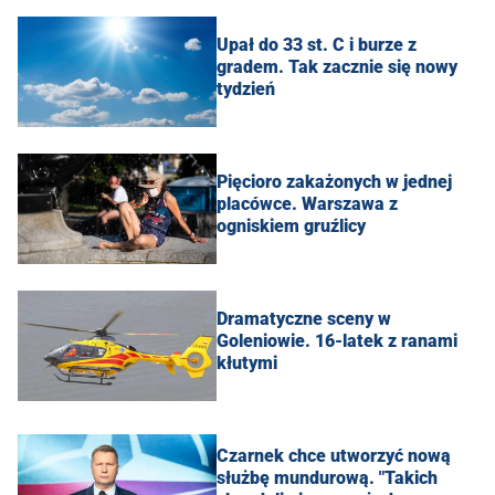
Upał do 33 st. C i burze z
gradem. Tak zacznie się nowy
tydzień
Pięcioro zakażonych w jednej
placówce. Warszawa z
ogniskiem gruźlicy
Dramatyczne sceny w
Goleniowie. 16-latek z ranami
kłutymi
Czarnek chce utworzyć nową
służbę mundurową. "Takich