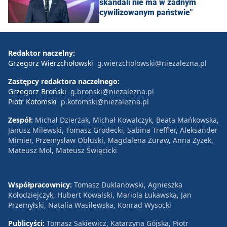
skandali nie ma w żadnym
cywilizowanym państwie"
Redaktor naczelny:
Grzegorz Wierzchołowski
g.wierzcholowski@niezalezna.pl
Zastępcy redaktora naczelnego:
Grzegorz Broński
g.bronski@niezalezna.pl
Piotr Kotomski
p.kotomski@niezalezna.pl
Zespół:
Michał Dzierżak, Michał Kowalczyk, Beata Mańkowska,
Janusz Milewski, Tomasz Grodecki, Sabina Treffler, Aleksander
Mimier, Przemysław Obłuski, Magdalena Żuraw, Anna Zyzek,
Mateusz Mol, Mateusz Święcicki
Współpracownicy:
Tomasz Duklanowski, Agnieszka
Kołodziejczyk, Hubert Kowalski, Mariola Łukawska, Jan
Przemyłski, Natalia Wasilewska, Konrad Wysocki
Publicyści:
Tomasz Sakiewicz, Katarzyna Gójska, Piotr