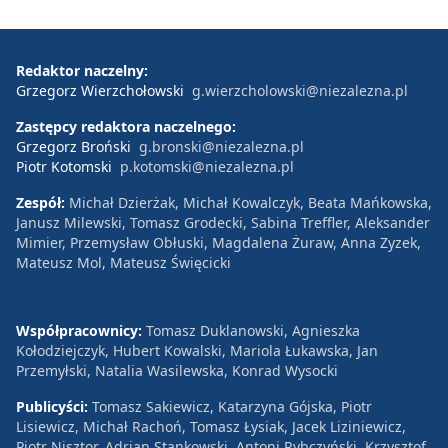
Redaktor naczelny:
Grzegorz Wierzchołowski
g.wierzcholowski@niezalezna.pl
Zastępcy redaktora naczelnego:
Grzegorz Broński
g.bronski@niezalezna.pl
Piotr Kotomski
p.kotomski@niezalezna.pl
Zespół:
Michał Dzierżak, Michał Kowalczyk, Beata Mańkowska,
Janusz Milewski, Tomasz Grodecki, Sabina Treffler, Aleksander
Mimier, Przemysław Obłuski, Magdalena Żuraw, Anna Zyzek,
Mateusz Mol, Mateusz Święcicki
Współpracownicy:
Tomasz Duklanowski, Agnieszka
Kołodziejczyk, Hubert Kowalski, Mariola Łukawska, Jan
Przemyłski, Natalia Wasilewska, Konrad Wysocki
Publicyści:
Tomasz Sakiewicz, Katarzyna Gójska, Piotr
Lisiewicz, Michał Rachoń, Tomasz Łysiak, Jacek Liziniewicz,
Piotr Nisztor, Adrian Stankowski, Antoni Rybczyński, Krzysztof