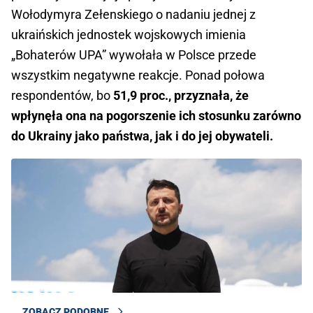
Wołodymyra Zełenskiego o nadaniu jednej z
ukraińskich jednostek wojskowych imienia
„Bohaterów UPA” wywołała w Polsce przede
wszystkim negatywne reakcje. Ponad połowa
respondentów, bo
51,9 proc., przyznała, że
wpłynęła ona na pogorszenie ich stosunku zarówno
do Ukrainy jako państwa, jak i do jej obywateli.
ZOBACZ PODOBNE