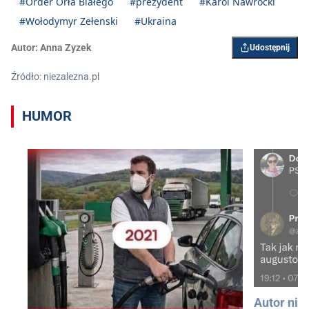
#Order Orła Białego
#prezydent
#Karol Nawrocki
#Wołodymyr Zełenski
#Ukraina
Autor:
Anna Zyzek
Udostępnij
Źródło: niezalezna.pl
HUMOR
Autor nie