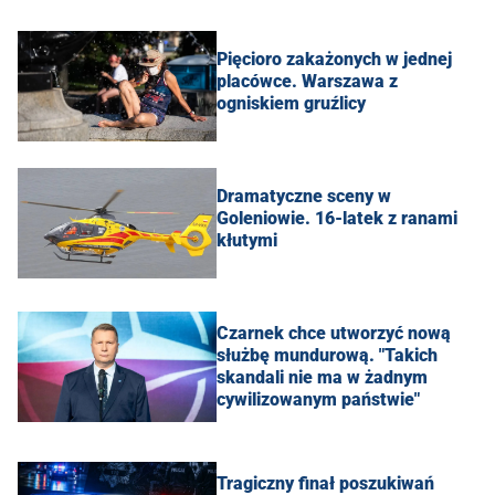
Pięcioro zakażonych w jednej
placówce. Warszawa z
ogniskiem gruźlicy
Dramatyczne sceny w
Goleniowie. 16-latek z ranami
kłutymi
Czarnek chce utworzyć nową
służbę mundurową. "Takich
skandali nie ma w żadnym
cywilizowanym państwie"
Tragiczny finał poszukiwań