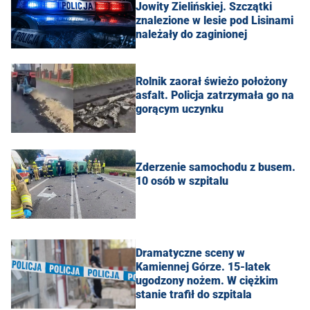
Jowity Zielińskiej. Szczątki
znalezione w lesie pod Lisinami
należały do zaginionej
Rolnik zaorał świeżo położony
asfalt. Policja zatrzymała go na
gorącym uczynku
Zderzenie samochodu z busem.
10 osób w szpitalu
Dramatyczne sceny w
Kamiennej Górze. 15-latek
ugodzony nożem. W ciężkim
stanie trafił do szpitala