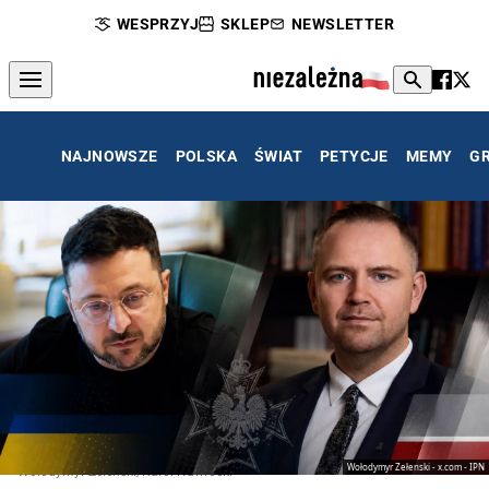
WESPRZYJ
SKLEP
NEWSLETTER
NAJNOWSZE
POLSKA
ŚWIAT
PETYCJE
MEMY
G
Wołodymyr Zełenski - x.com - IPN
Wołodymyr Zełenski/Karol Nawrocki