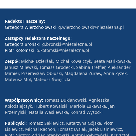
Redaktor naczelny:
Grzegorz Wierzchołowski
g.wierzcholowski@niezalezna.pl
Zastępcy redaktora naczelnego:
Grzegorz Broński
g.bronski@niezalezna.pl
Piotr Kotomski
p.kotomski@niezalezna.pl
Zespół:
Michał Dzierżak, Michał Kowalczyk, Beata Mańkowska,
Janusz Milewski, Tomasz Grodecki, Sabina Treffler, Aleksander
Mimier, Przemysław Obłuski, Magdalena Żuraw, Anna Zyzek,
Mateusz Mol, Mateusz Święcicki
Współpracownicy:
Tomasz Duklanowski, Agnieszka
Kołodziejczyk, Hubert Kowalski, Mariola Łukawska, Jan
Przemyłski, Natalia Wasilewska, Konrad Wysocki
Publicyści:
Tomasz Sakiewicz, Katarzyna Gójska, Piotr
Lisiewicz, Michał Rachoń, Tomasz Łysiak, Jacek Liziniewicz,
Piotr Nisztor, Adrian Stankowski, Antoni Rybczyński, Krzysztof