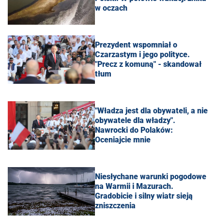
w oczach
Prezydent wspomniał o
Czarzastym i jego polityce.
"Precz z komuną" - skandował
tłum
"Władza jest dla obywateli, a nie
obywatele dla władzy".
Nawrocki do Polaków:
Oceniajcie mnie
Niesłychane warunki pogodowe
na Warmii i Mazurach.
Gradobicie i silny wiatr sieją
zniszczenia