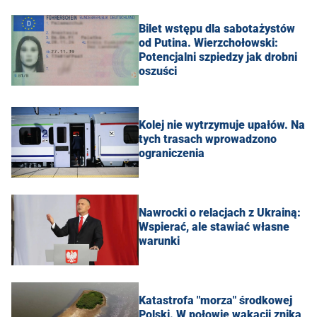
Bilet wstępu dla sabotażystów
od Putina. Wierzchołowski:
Potencjalni szpiedzy jak drobni
oszuści
Kolej nie wytrzymuje upałów. Na
tych trasach wprowadzono
ograniczenia
Nawrocki o relacjach z Ukrainą:
Wspierać, ale stawiać własne
warunki
Katastrofa "morza" środkowej
Polski. W połowie wakacji znika