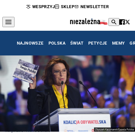
WESPRZYJ
SKLEP
NEWSLETTER
NAJNOWSZE
POLSKA
ŚWIAT
PETYCJE
MEMY
G
Zbyszek Kaczmarek/Gazeta Polska
Małgorzata Kidawa-Błońska