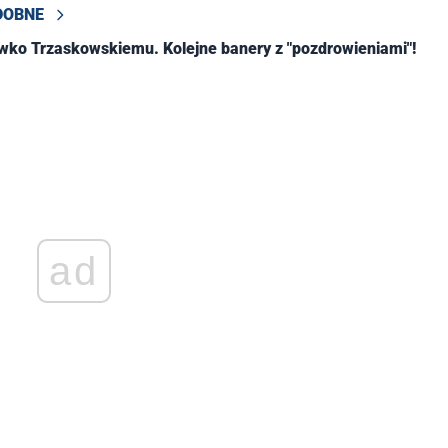
DOBNE
iwko Trzaskowskiemu. Kolejne banery z "pozdrowieniami"!
ad