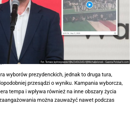
Fot. Tomasz Jędrzejowski//@k23456345//@MichalJelonek - Gazeta Polska//x.com
ego
ra wyborów prezydenckich, jednak to druga tura,
opodobniej przesądzi o wyniku. Kampania wyborcza,
biera tempa i wpływa również na inne obszary życia
o zaangażowania można zauważyć nawet podczas