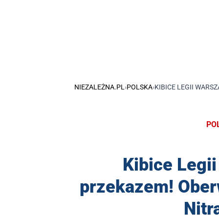
NIEZALEŻNA.PL
›
POLSKA
›
KIBICE LEGII WARS
PO
Kibice Leg
przekazem! Ober
Nitr