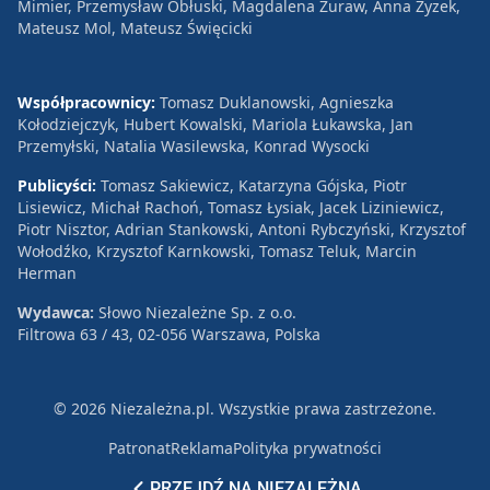
Mimier, Przemysław Obłuski, Magdalena Żuraw, Anna Zyzek,
Mateusz Mol, Mateusz Święcicki
Współpracownicy:
Tomasz Duklanowski, Agnieszka
Kołodziejczyk, Hubert Kowalski, Mariola Łukawska, Jan
Przemyłski, Natalia Wasilewska, Konrad Wysocki
Publicyści:
Tomasz Sakiewicz, Katarzyna Gójska, Piotr
Lisiewicz, Michał Rachoń, Tomasz Łysiak, Jacek Liziniewicz,
Piotr Nisztor, Adrian Stankowski, Antoni Rybczyński, Krzysztof
Wołodźko, Krzysztof Karnkowski, Tomasz Teluk, Marcin
Herman
Wydawca:
Słowo Niezależne Sp. z o.o.
Filtrowa 63 / 43, 02-056 Warszawa, Polska
© 2026 Niezależna.pl. Wszystkie prawa zastrzeżone.
Patronat
Reklama
Polityka prywatności
PRZEJDŹ NA NIEZALEŻNĄ