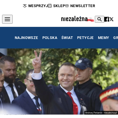
WESPRZYJ
SKLEP
NEWSLETTER
NAJNOWSZE
POLSKA
ŚWIAT
PETYCJE
MEMY
G
Andrzej Piekarski - niezalezna.pl
Karol Nawrocki