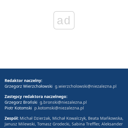
ad
Redaktor naczelny:
Grzegorz Wierzchołowski
g.wierzcholowski@niezalezna.pl
Zastępcy redaktora naczelnego:
Grzegorz Broński
g.bronski@niezalezna.pl
Piotr Kotomski
p.kotomski@niezalezna.pl
Zespół:
Michał Dzierżak, Michał Kowalczyk, Beata Mańkowska,
Janusz Milewski, Tomasz Grodecki, Sabina Treffler, Aleksander