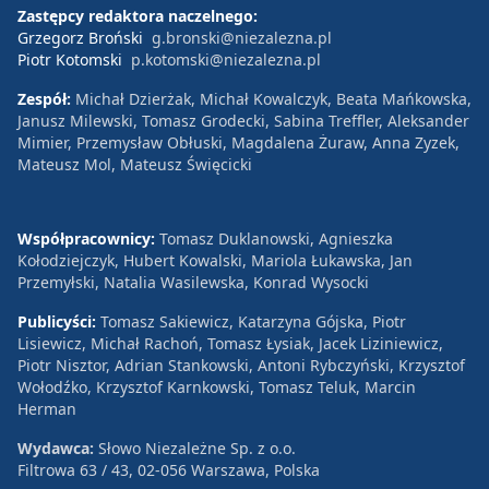
Zastępcy redaktora naczelnego:
Grzegorz Broński
g.bronski@niezalezna.pl
Piotr Kotomski
p.kotomski@niezalezna.pl
Zespół:
Michał Dzierżak, Michał Kowalczyk, Beata Mańkowska,
Janusz Milewski, Tomasz Grodecki, Sabina Treffler, Aleksander
Mimier, Przemysław Obłuski, Magdalena Żuraw, Anna Zyzek,
Mateusz Mol, Mateusz Święcicki
Współpracownicy:
Tomasz Duklanowski, Agnieszka
Kołodziejczyk, Hubert Kowalski, Mariola Łukawska, Jan
Przemyłski, Natalia Wasilewska, Konrad Wysocki
Publicyści:
Tomasz Sakiewicz, Katarzyna Gójska, Piotr
Lisiewicz, Michał Rachoń, Tomasz Łysiak, Jacek Liziniewicz,
Piotr Nisztor, Adrian Stankowski, Antoni Rybczyński, Krzysztof
Wołodźko, Krzysztof Karnkowski, Tomasz Teluk, Marcin
Herman
Wydawca:
Słowo Niezależne Sp. z o.o.
Filtrowa 63 / 43, 02-056 Warszawa, Polska