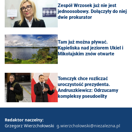
Zespół Wrzosek już nie jest
jednoosobowy. Dołączyły do niej
dwie prokurator
Tam już można pływać.
Kąpieliska nad jeziorem Ukiel i
Mikołajskim znów otwarte
Tomczyk chce rozliczać
uroczystość prezydenta.
Andruszkiewicz: Odrzucamy
kompleksy pseudoelity
Redaktor naczelny:
Grzegorz Wierzchołowski
g.wierzcholowski@niezalezna.pl