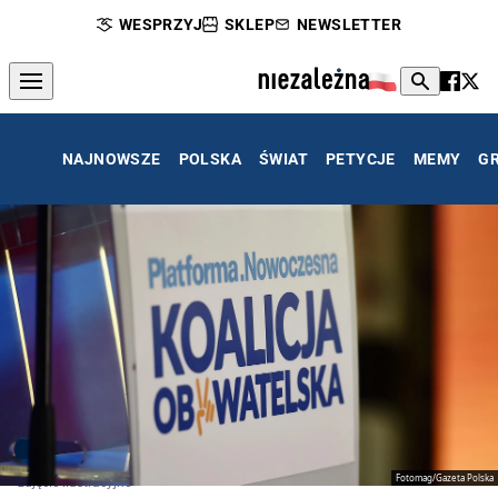
WESPRZYJ
SKLEP
NEWSLETTER
NAJNOWSZE
POLSKA
ŚWIAT
PETYCJE
MEMY
G
Fotomag/Gazeta Polska
zdjęcie ilustracyjne