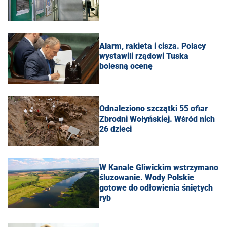
Alarm, rakieta i cisza. Polacy
wystawili rządowi Tuska
bolesną ocenę
Odnaleziono szczątki 55 ofiar
Zbrodni Wołyńskiej. Wśród nich
26 dzieci
W Kanale Gliwickim wstrzymano
śluzowanie. Wody Polskie
gotowe do odłowienia śniętych
ryb