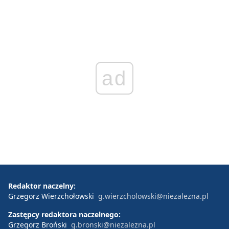
ad
Redaktor naczelny:
Grzegorz Wierzchołowski
g.wierzcholowski@niezalezna.pl
Zastępcy redaktora naczelnego:
Grzegorz Broński
g.bronski@niezalezna.pl