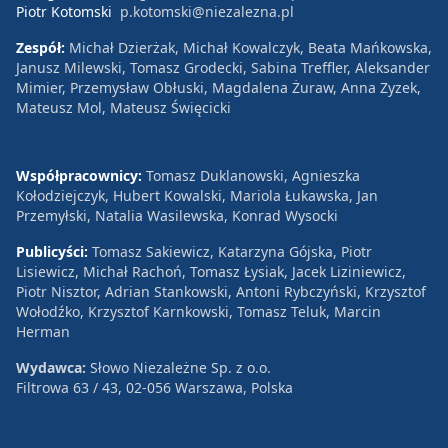
Piotr Kotomski
p.kotomski@niezalezna.pl
Zespół:
Michał Dzierżak, Michał Kowalczyk, Beata Mańkowska,
Janusz Milewski, Tomasz Grodecki, Sabina Treffler, Aleksander
Mimier, Przemysław Obłuski, Magdalena Żuraw, Anna Zyzek,
Mateusz Mol, Mateusz Święcicki
Współpracownicy:
Tomasz Duklanowski, Agnieszka
Kołodziejczyk, Hubert Kowalski, Mariola Łukawska, Jan
Przemyłski, Natalia Wasilewska, Konrad Wysocki
Publicyści:
Tomasz Sakiewicz, Katarzyna Gójska, Piotr
Lisiewicz, Michał Rachoń, Tomasz Łysiak, Jacek Liziniewicz,
Piotr Nisztor, Adrian Stankowski, Antoni Rybczyński, Krzysztof
Wołodźko, Krzysztof Karnkowski, Tomasz Teluk, Marcin
Herman
Wydawca:
Słowo Niezależne Sp. z o.o.
Filtrowa 63 / 43, 02-056 Warszawa, Polska