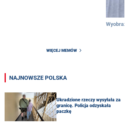
Wyobraźc
WIĘCEJ MEMÓW
NAJNOWSZE POLSKA
Ukradzione rzeczy wysyłała za
granicę. Policja odzyskała
paczkę