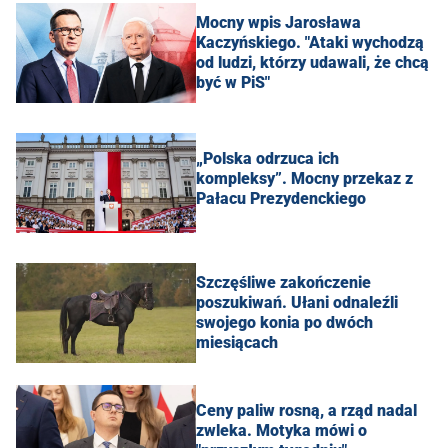
Mocny wpis Jarosława
Kaczyńskiego. "Ataki wychodzą
od ludzi, którzy udawali, że chcą
być w PiS"
„Polska odrzuca ich
kompleksy”. Mocny przekaz z
Pałacu Prezydenckiego
Szczęśliwe zakończenie
poszukiwań. Ułani odnaleźli
swojego konia po dwóch
miesiącach
Ceny paliw rosną, a rząd nadal
zwleka. Motyka mówi o