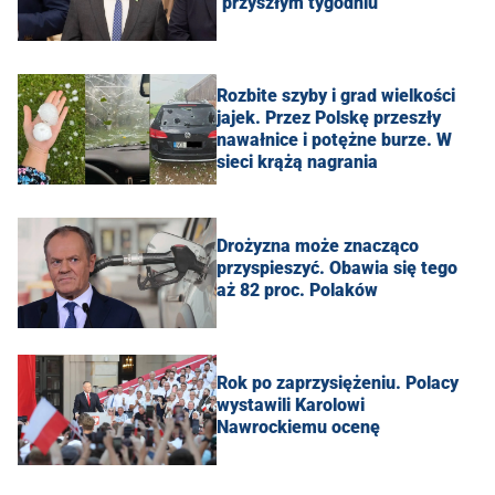
"przyszłym tygodniu"
Rozbite szyby i grad wielkości
jajek. Przez Polskę przeszły
nawałnice i potężne burze. W
sieci krążą nagrania
Drożyzna może znacząco
przyspieszyć. Obawia się tego
aż 82 proc. Polaków
Rok po zaprzysiężeniu. Polacy
wystawili Karolowi
Nawrockiemu ocenę