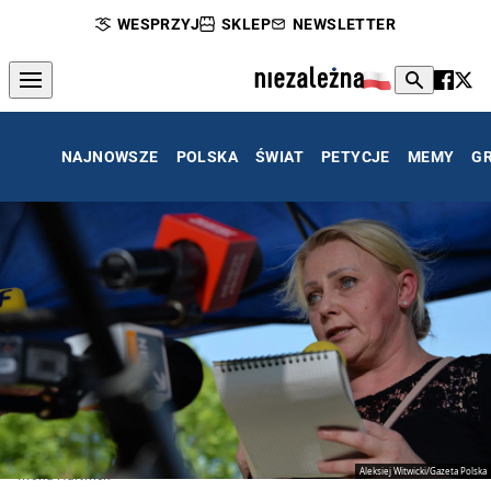
WESPRZYJ
SKLEP
NEWSLETTER
NAJNOWSZE
POLSKA
ŚWIAT
PETYCJE
MEMY
G
Aleksiej Witwicki/Gazeta Polska
Iwona Hartwich