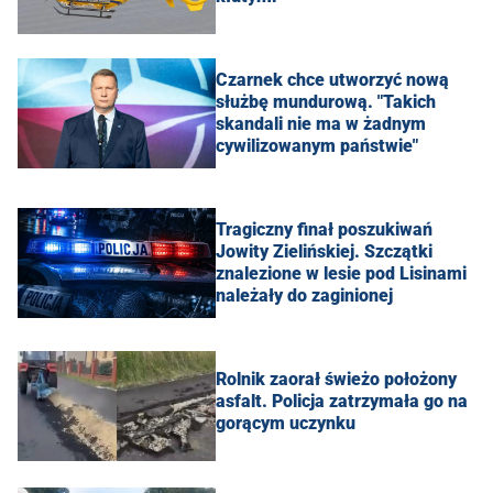
Czarnek chce utworzyć nową
służbę mundurową. "Takich
skandali nie ma w żadnym
cywilizowanym państwie"
Tragiczny finał poszukiwań
Jowity Zielińskiej. Szczątki
znalezione w lesie pod Lisinami
należały do zaginionej
Rolnik zaorał świeżo położony
asfalt. Policja zatrzymała go na
gorącym uczynku