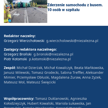
Zderzenie samochodu z busem.
10 osób w szpitalu
Redaktor naczelny:
Grzegorz Wierzchołowski
g.wierzcholowski@niezalezna.pl
Zastępcy redaktora naczelnego:
Grzegorz Broński
g.bronski@niezalezna.pl
Piotr Kotomski
p.kotomski@niezalezna.pl
Zespół:
Michał Dzierżak, Michał Kowalczyk, Beata Mańkowska,
Janusz Milewski, Tomasz Grodecki, Sabina Treffler, Aleksander
Mimier, Przemysław Obłuski, Magdalena Żuraw, Anna Zyzek,
Mateusz Mol, Mateusz Święcicki
Współpracownicy:
Tomasz Duklanowski, Agnieszka
Kołodziejczyk, Hubert Kowalski, Mariola Łukawska, Jan