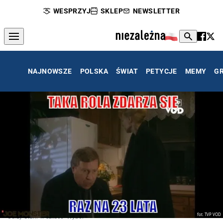
WESPRZYJ
SKLEP
NEWSLETTER
NAJNOWSZE
POLSKA
ŚWIAT
PETYCJE
MEMY
G
fot. TVP VOD
Jerzy Stuhr w sztuce "Wybór"