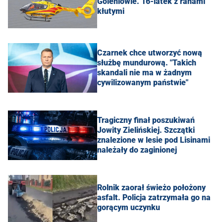
Goleniowie. 16-latek z ranami
kłutymi
Czarnek chce utworzyć nową
służbę mundurową. "Takich
skandali nie ma w żadnym
cywilizowanym państwie"
Tragiczny finał poszukiwań
Jowity Zielińskiej. Szczątki
znalezione w lesie pod Lisinami
należały do zaginionej
Rolnik zaorał świeżo położony
asfalt. Policja zatrzymała go na
gorącym uczynku