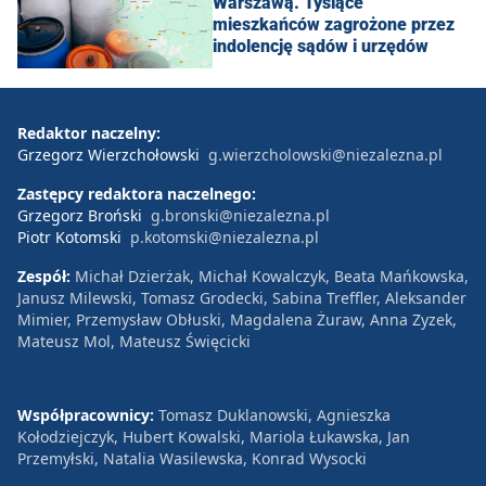
Warszawą. Tysiące
mieszkańców zagrożone przez
indolencję sądów i urzędów
Redaktor naczelny:
Grzegorz Wierzchołowski
g.wierzcholowski@niezalezna.pl
Zastępcy redaktora naczelnego:
Grzegorz Broński
g.bronski@niezalezna.pl
Piotr Kotomski
p.kotomski@niezalezna.pl
Zespół:
Michał Dzierżak, Michał Kowalczyk, Beata Mańkowska,
Janusz Milewski, Tomasz Grodecki, Sabina Treffler, Aleksander
Mimier, Przemysław Obłuski, Magdalena Żuraw, Anna Zyzek,
Mateusz Mol, Mateusz Święcicki
Współpracownicy:
Tomasz Duklanowski, Agnieszka
Kołodziejczyk, Hubert Kowalski, Mariola Łukawska, Jan
Przemyłski, Natalia Wasilewska, Konrad Wysocki