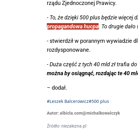
rządu Zjednoczonej Prawicy.
- To, że dzięki 500 plus będzie więcej d
propagandowa hucpa
. To drugie dało
- stwierdził w porannym wywiadzie dl
rozdysponowane.
- Duża część z tych 40 mld zł trafia d
można by osiągnąć, rozdając te 40 ml
– dodał.
#Leszek Balcerowicz
#500 plus
Autor:
albicla.com@michalkowalczyk
Źródło: niezalezna.pl