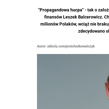
"Propagandowa hucpa" - tak o zało
finansów Leszek Balcerowicz. Ch
milionów Polaków, wciąż nie brak
zdecydowano si
Autor:
albicla.com@michalkowalczyk