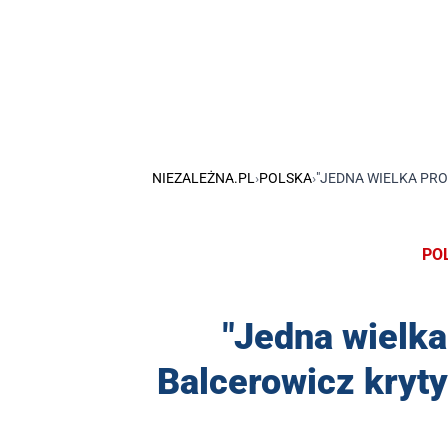
NIEZALEŻNA.PL
›
POLSKA
›
"JEDNA WIELKA PR
PO
"Jedna wielk
Balcerowicz kryt