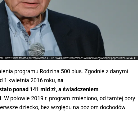
iotr - http://www.fototeo.pl Praca własna, CC BY-SA 4.0, https://commons.wikimedia.org/w/index.php?curid=69484739
omienia programu Rodzina 500 plus. Zgodnie z danymi
 od 1 kwietnia 2016 roku,
na
stało ponad 141 mld zł, a świadczeniem
i
. W połowie 2019 r. program zmieniono, od tamtej pory
pierwsze dziecko, bez względu na poziom dochodów