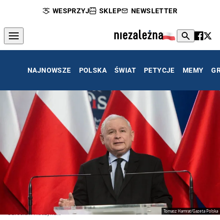
WESPRZYJ
SKLEP
NEWSLETTER
NAJNOWSZE
POLSKA
ŚWIAT
PETYCJE
MEMY
G
Tomasz Hamrat/Gazeta Polska
Jarosław Kaczyński