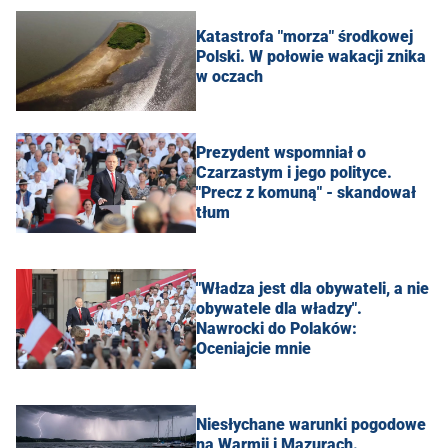
Katastrofa "morza" środkowej
Polski. W połowie wakacji znika
w oczach
Prezydent wspomniał o
Czarzastym i jego polityce.
"Precz z komuną" - skandował
tłum
"Władza jest dla obywateli, a nie
obywatele dla władzy".
Nawrocki do Polaków:
Oceniajcie mnie
Niesłychane warunki pogodowe
na Warmii i Mazurach.