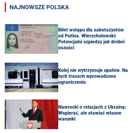
NAJNOWSZE POLSKA
Bilet wstępu dla sabotażystów
od Putina. Wierzchołowski:
Potencjalni szpiedzy jak drobni
oszuści
Kolej nie wytrzymuje upałów. Na
tych trasach wprowadzono
ograniczenia
Nawrocki o relacjach z Ukrainą:
Wspierać, ale stawiać własne
warunki