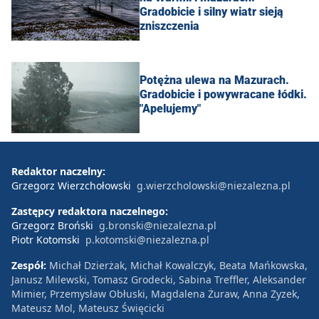
Gradobicie i silny wiatr sieją
zniszczenia
Potężna ulewa na Mazurach.
Gradobicie i powywracane łódki.
"Apelujemy"
Redaktor naczelny:
Grzegorz Wierzchołowski
g.wierzcholowski@niezalezna.pl
Zastępcy redaktora naczelnego:
Grzegorz Broński
g.bronski@niezalezna.pl
Piotr Kotomski
p.kotomski@niezalezna.pl
Zespół:
Michał Dzierżak, Michał Kowalczyk, Beata Mańkowska,
Janusz Milewski, Tomasz Grodecki, Sabina Treffler, Aleksander
Mimier, Przemysław Obłuski, Magdalena Żuraw, Anna Zyzek,
Mateusz Mol, Mateusz Święcicki