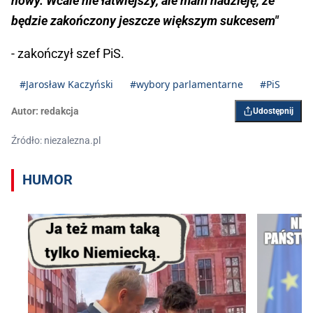
nowy. Wcale nie łatwiejszy, ale mam nadzieję, że
będzie zakończony jeszcze większym sukcesem"
- zakończył szef PiS.
#Jarosław Kaczyński
#wybory parlamentarne
#PiS
Autor:
redakcja
Udostępnij
Źródło: niezalezna.pl
HUMOR