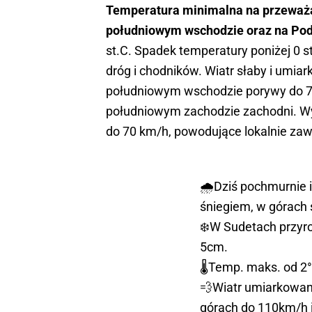
Temperatura minimalna na przeważają
południowym wschodzie oraz na Podh
st.C. Spadek temperatury poniżej 0
dróg i chodników. Wiatr słaby i umia
południowym wschodzie porywy do 70
południowym zachodzie zachodni. W
do 70 km/h, powodujące lokalnie zawi
🌧️Dziś pochmurnie 
śniegiem, w górach 
❄️W Sudetach przyr
5cm.
🌡️Temp. maks. od 2
💨Wiatr umiarkowan
górach do 110km/h i