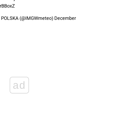
crBBoxZ
O POLSKA (@IMGWmeteo)
December
ad