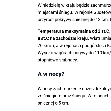
W niedzielę w kraju będzie zachmurz
miejscami śniegu. W rejonie Sudet
przyrost pokrywy śnieżnej do 13 cm.
Temperatura maksymalna od 2 st.C, 3
8 st.C na zachodzie kraju.
Wiatr umia
70 km/h, a w rejonach podgórskich K
Wysoko w górach porywy do 110 km/h
stopniowo słabnący.
A w nocy?
W nocy zachmurzenie duże z lokalny
ze śniegiem oraz śniegu. W rejonach
śnieżnej o 5 cm.