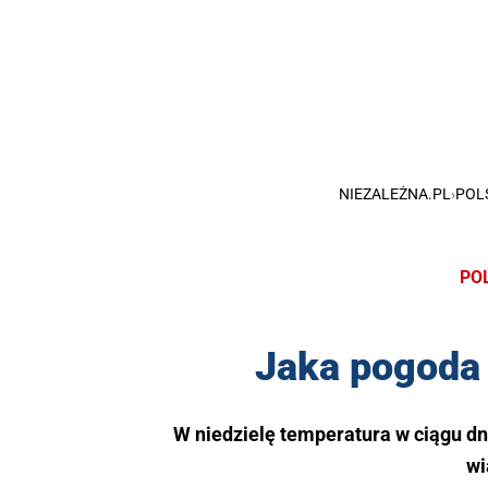
NIEZALEŻNA.PL
›
POL
PO
Jaka pogoda 
W niedzielę temperatura w ciągu dni
wi