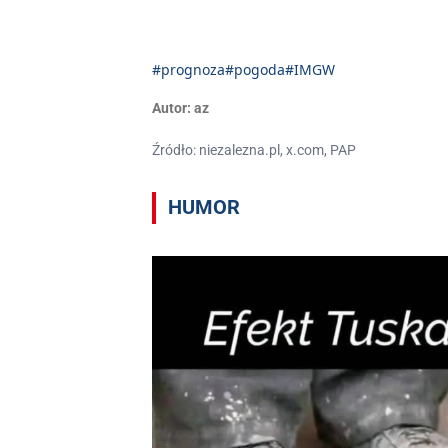
#prognoza
#pogoda
#IMGW
Autor:
az
Źródło: niezalezna.pl, x.com, PAP
HUMOR