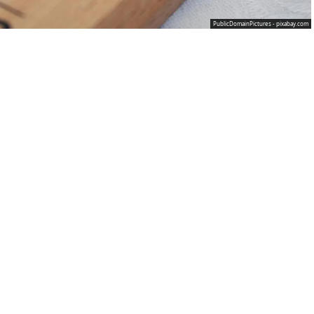
PublicDomainPictures - pixabay.com