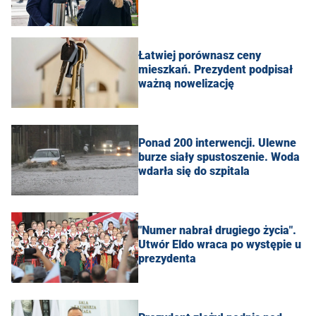
Łatwiej porównasz ceny
mieszkań. Prezydent podpisał
ważną nowelizację
Ponad 200 interwencji. Ulewne
burze siały spustoszenie. Woda
wdarła się do szpitala
"Numer nabrał drugiego życia".
Utwór Eldo wraca po występie u
prezydenta