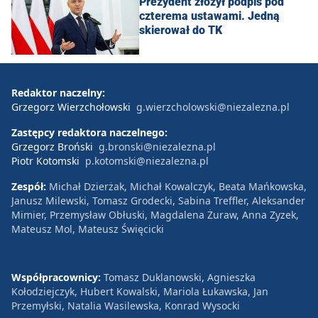
Prezydent złożył podpis pod
czterema ustawami. Jedną
skierował do TK
Redaktor naczelny:
Grzegorz Wierzchołowski
g.wierzcholowski@niezalezna.pl
Zastępcy redaktora naczelnego:
Grzegorz Broński
g.bronski@niezalezna.pl
Piotr Kotomski
p.kotomski@niezalezna.pl
Zespół:
Michał Dzierżak, Michał Kowalczyk, Beata Mańkowska,
Janusz Milewski, Tomasz Grodecki, Sabina Treffler, Aleksander
Mimier, Przemysław Obłuski, Magdalena Żuraw, Anna Zyzek,
Mateusz Mol, Mateusz Święcicki
Współpracownicy:
Tomasz Duklanowski, Agnieszka
Kołodziejczyk, Hubert Kowalski, Mariola Łukawska, Jan
Przemyłski, Natalia Wasilewska, Konrad Wysocki