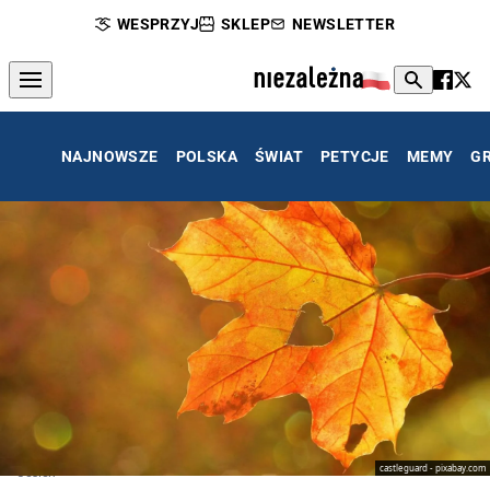
WESPRZYJ
SKLEP
NEWSLETTER
NAJNOWSZE
POLSKA
ŚWIAT
PETYCJE
MEMY
G
castleguard - pixabay.com
Jesień