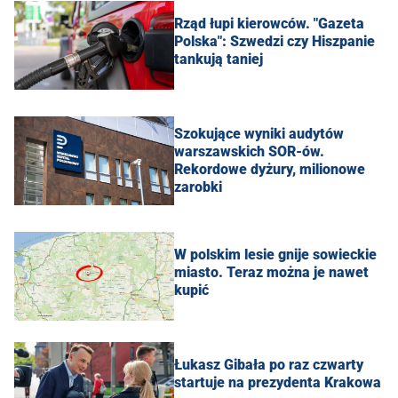
Rząd łupi kierowców. "Gazeta
Polska": Szwedzi czy Hiszpanie
tankują taniej
Szokujące wyniki audytów
warszawskich SOR-ów.
Rekordowe dyżury, milionowe
zarobki
W polskim lesie gnije sowieckie
miasto. Teraz można je nawet
kupić
Łukasz Gibała po raz czwarty
startuje na prezydenta Krakowa