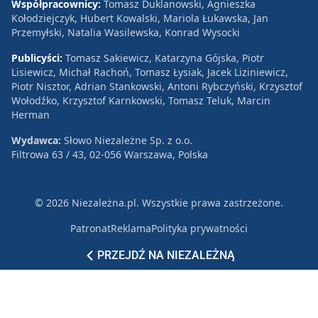
Współpracownicy:
Tomasz Duklanowski, Agnieszka
Kołodziejczyk, Hubert Kowalski, Mariola Łukawska, Jan
Przemyłski, Natalia Wasilewska, Konrad Wysocki
Publicyści:
Tomasz Sakiewicz, Katarzyna Gójska, Piotr
Lisiewicz, Michał Rachoń, Tomasz Łysiak, Jacek Liziniewicz,
Piotr Nisztor, Adrian Stankowski, Antoni Rybczyński, Krzysztof
Wołodźko, Krzysztof Karnkowski, Tomasz Teluk, Marcin
Herman
Wydawca:
Słowo Niezależne Sp. z o.o.
Filtrowa 63 / 43, 02-056 Warszawa, Polska
© 2026 Niezależna.pl. Wszystkie prawa zastrzeżone.
Patronat
Reklama
Polityka prywatności
PRZEJDŹ NA NIEZALEŻNĄ