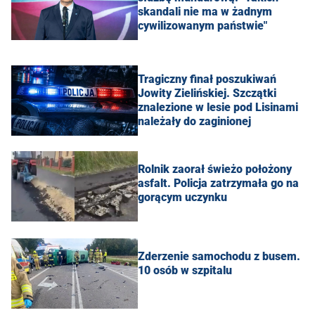
skandali nie ma w żadnym
cywilizowanym państwie"
Tragiczny finał poszukiwań
Jowity Zielińskiej. Szczątki
znalezione w lesie pod Lisinami
należały do zaginionej
Rolnik zaorał świeżo położony
asfalt. Policja zatrzymała go na
gorącym uczynku
Zderzenie samochodu z busem.
10 osób w szpitalu