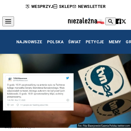
WESPRZYJ
SKLEP
NEWSLETTER
NAJNOWSZE
POLSKA
ŚWIAT
PETYCJE
MEMY
G
Fot. Filip Blazejowski/Gazeta Polska; twitter.com
Zdjęcie ilustracyjne