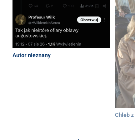
Autor nieznany
Chleb z 