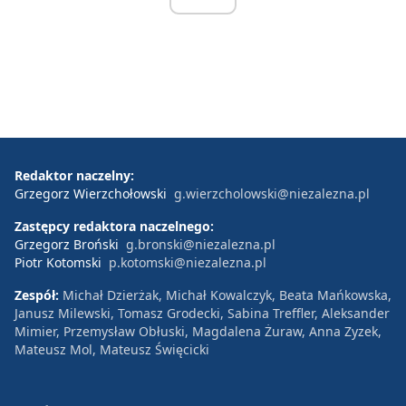
Redaktor naczelny:
Grzegorz Wierzchołowski
g.wierzcholowski@niezalezna.pl
Zastępcy redaktora naczelnego:
Grzegorz Broński
g.bronski@niezalezna.pl
Piotr Kotomski
p.kotomski@niezalezna.pl
Zespół:
Michał Dzierżak, Michał Kowalczyk, Beata Mańkowska,
Janusz Milewski, Tomasz Grodecki, Sabina Treffler, Aleksander
Mimier, Przemysław Obłuski, Magdalena Żuraw, Anna Zyzek,
Mateusz Mol, Mateusz Święcicki