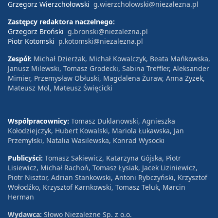
Grzegorz Wierzchołowski
g.wierzcholowski@niezalezna.pl
Zastępcy redaktora naczelnego:
Grzegorz Broński
g.bronski@niezalezna.pl
Piotr Kotomski
p.kotomski@niezalezna.pl
Zespół:
Michał Dzierżak, Michał Kowalczyk, Beata Mańkowska,
Janusz Milewski, Tomasz Grodecki, Sabina Treffler, Aleksander
Mimier, Przemysław Obłuski, Magdalena Żuraw, Anna Zyzek,
Mateusz Mol, Mateusz Święcicki
Współpracownicy:
Tomasz Duklanowski, Agnieszka
Kołodziejczyk, Hubert Kowalski, Mariola Łukawska, Jan
Przemyłski, Natalia Wasilewska, Konrad Wysocki
Publicyści:
Tomasz Sakiewicz, Katarzyna Gójska, Piotr
Lisiewicz, Michał Rachoń, Tomasz Łysiak, Jacek Liziniewicz,
Piotr Nisztor, Adrian Stankowski, Antoni Rybczyński, Krzysztof
Wołodźko, Krzysztof Karnkowski, Tomasz Teluk, Marcin
Herman
Wydawca:
Słowo Niezależne Sp. z o.o.