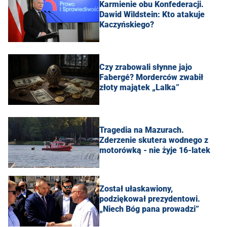
Karmienie obu Konfederacji.
Dawid Wildstein: Kto atakuje
Kaczyńskiego?
Czy zrabowali słynne jajo
Fabergé? Morderców zwabił
złoty majątek „Lalka”
Tragedia na Mazurach.
Zderzenie skutera wodnego z
motorówką - nie żyje 16-latek
Został ułaskawiony,
podziękował prezydentowi.
„Niech Bóg pana prowadzi”