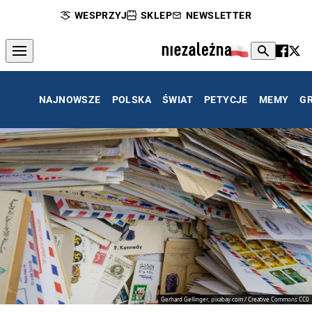
WESPRZYJ
SKLEP
NEWSLETTER
NAJNOWSZE
POLSKA
ŚWIAT
PETYCJE
MEMY
G
Gerhard Gellinger; pixabay.com / Creative Commons CC0