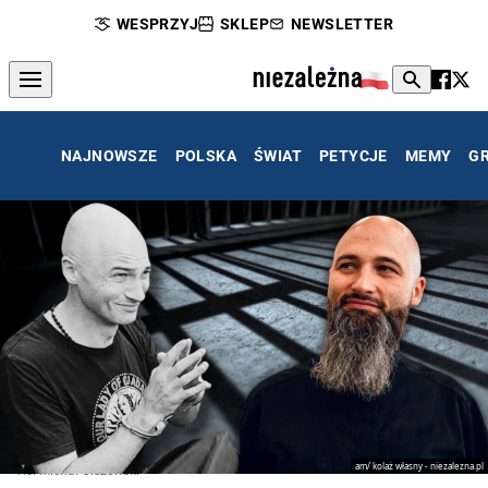
WESPRZYJ
SKLEP
NEWSLETTER
NAJNOWSZE
POLSKA
ŚWIAT
PETYCJE
MEMY
G
am/ kolaż własny - niezalezna.pl
Ks. Michał Olszewski