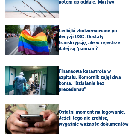
potem go oddaje. Martwy
Lesbijki zbulwersowane po
decyzji USC. Dostały
transkrypcję, ale w rejestrze
dalej są "pannami"
Finansowa katastrofa w
szpitalu. Komornik zajął dwa
konta. "Działanie bez
precedensu"
Ostatni moment na logowanie.
Jeżeli tego nie zrobisz,
wygaśnie ważność dokumentów