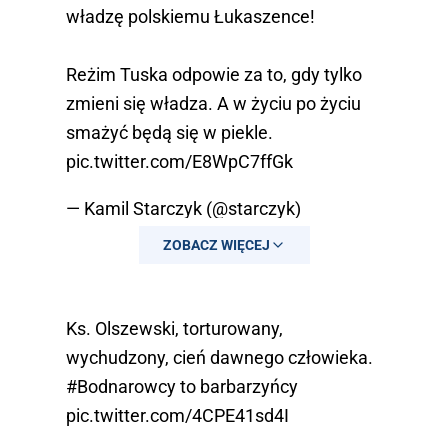
władzę polskiemu Łukaszence!
Reżim Tuska odpowie za to, gdy tylko
zmieni się władza. A w życiu po życiu
smażyć będą się w piekle.
pic.twitter.com/E8WpC7ffGk
— Kamil Starczyk (@starczyk)
September 6, 2024
ZOBACZ WIĘCEJ
Ks. Olszewski, torturowany,
wychudzony, cień dawnego człowieka.
#Bodnarowcy
to barbarzyńcy
pic.twitter.com/4CPE41sd4I