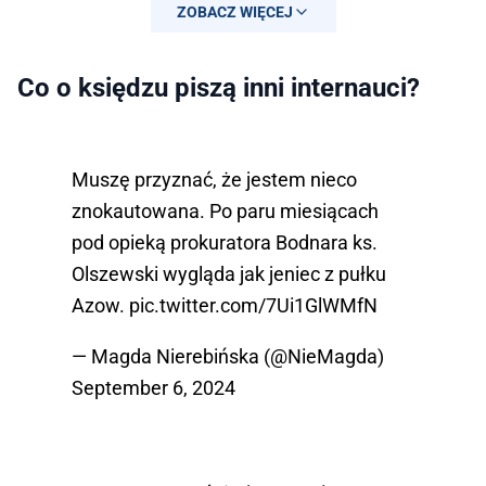
(@BartoszLewand20)
September 6,
ZOBACZ WIĘCEJ
2024
Co o księdzu piszą inni internauci?
Muszę przyznać, że jestem nieco
znokautowana. Po paru miesiącach
pod opieką prokuratora Bodnara ks.
Olszewski wygląda jak jeniec z pułku
Azow.
pic.twitter.com/7Ui1GlWMfN
— Magda Nierebińska (@NieMagda)
September 6, 2024