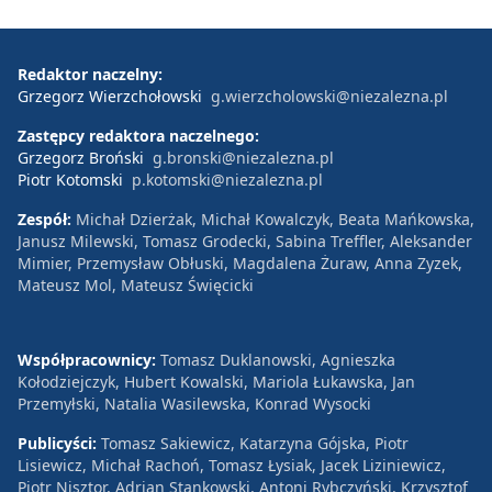
Redaktor naczelny:
Grzegorz Wierzchołowski
g.wierzcholowski@niezalezna.pl
Zastępcy redaktora naczelnego:
Grzegorz Broński
g.bronski@niezalezna.pl
Piotr Kotomski
p.kotomski@niezalezna.pl
Zespół:
Michał Dzierżak, Michał Kowalczyk, Beata Mańkowska,
Janusz Milewski, Tomasz Grodecki, Sabina Treffler, Aleksander
Mimier, Przemysław Obłuski, Magdalena Żuraw, Anna Zyzek,
Mateusz Mol, Mateusz Święcicki
Współpracownicy:
Tomasz Duklanowski, Agnieszka
Kołodziejczyk, Hubert Kowalski, Mariola Łukawska, Jan
Przemyłski, Natalia Wasilewska, Konrad Wysocki
Publicyści:
Tomasz Sakiewicz, Katarzyna Gójska, Piotr
Lisiewicz, Michał Rachoń, Tomasz Łysiak, Jacek Liziniewicz,
Piotr Nisztor, Adrian Stankowski, Antoni Rybczyński, Krzysztof