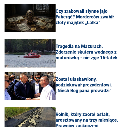
Czy zrabowali słynne jajo
Fabergé? Morderców zwabił
złoty majątek „Lalka”
Tragedia na Mazurach.
Zderzenie skutera wodnego z
motorówką - nie żyje 16-latek
Został ułaskawiony,
podziękował prezydentowi.
„Niech Bóg pana prowadzi”
Rolnik, który zaorał asfalt,
aresztowany na trzy miesiące.
Prawnicy zaskoczeni