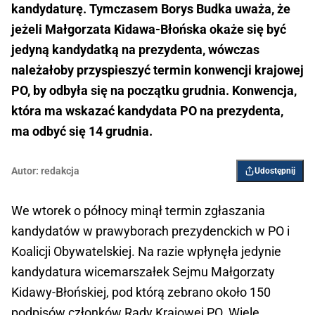
kandydaturę. Tymczasem Borys Budka uważa, że
jeżeli Małgorzata Kidawa-Błońska okaże się być
jedyną kandydatką na prezydenta, wówczas
należałoby przyspieszyć termin konwencji krajowej
PO, by odbyła się na początku grudnia. Konwencja,
która ma wskazać kandydata PO na prezydenta,
ma odbyć się 14 grudnia.
Autor:
redakcja
Udostępnij
We wtorek o północy minął termin zgłaszania
kandydatów w prawyborach prezydenckich w PO i
Koalicji Obywatelskiej. Na razie wpłynęła jedynie
kandydatura wicemarszałek Sejmu Małgorzaty
Kidawy-Błońskiej, pod którą zebrano około 150
podpisów członków Rady Krajowej PO. Wiele