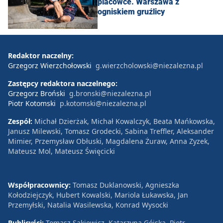
placówce. Warszawa z
ogniskiem gruźlicy
Redaktor naczelny:
Grzegorz Wierzchołowski
g.wierzcholowski@niezalezna.pl
Zastępcy redaktora naczelnego:
Grzegorz Broński
g.bronski@niezalezna.pl
Piotr Kotomski
p.kotomski@niezalezna.pl
Zespół:
Michał Dzierżak, Michał Kowalczyk, Beata Mańkowska,
Janusz Milewski, Tomasz Grodecki, Sabina Treffler, Aleksander
Mimier, Przemysław Obłuski, Magdalena Żuraw, Anna Zyzek,
Mateusz Mol, Mateusz Święcicki
Współpracownicy:
Tomasz Duklanowski, Agnieszka
Kołodziejczyk, Hubert Kowalski, Mariola Łukawska, Jan
Przemyłski, Natalia Wasilewska, Konrad Wysocki
Publicyści:
Tomasz Sakiewicz, Katarzyna Gójska, Piotr