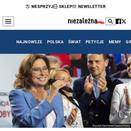
WESPRZYJ
SKLEP
NEWSLETTER
NAJNOWSZE
POLSKA
ŚWIAT
PETYCJE
MEMY
G
Zbyszek Kaczmarek/Gazeta Polska