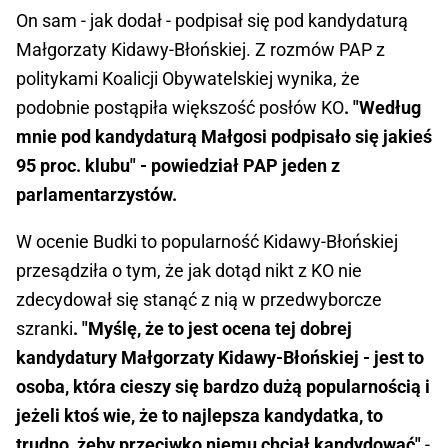
On sam - jak dodał - podpisał się pod kandydaturą
Małgorzaty Kidawy-Błońskiej. Z rozmów PAP z
politykami Koalicji Obywatelskiej wynika, że
podobnie postąpiła większość posłów KO
. "Według
mnie pod kandydaturą Małgosi podpisało się jakieś
95 proc. klubu" - powiedział PAP jeden z
parlamentarzystów.
W ocenie Budki to popularność Kidawy-Błońskiej
przesądziła o tym, że jak dotąd nikt z KO nie
zdecydował się stanąć z nią w przedwyborcze
szranki
. "Myślę, że to jest ocena tej dobrej
kandydatury Małgorzaty Kidawy-Błońskiej - jest to
osoba, która cieszy się bardzo dużą popularnością i
jeżeli ktoś wie, że to najlepsza kandydatka, to
trudno, żeby przeciwko niemu chciał kandydować"
-