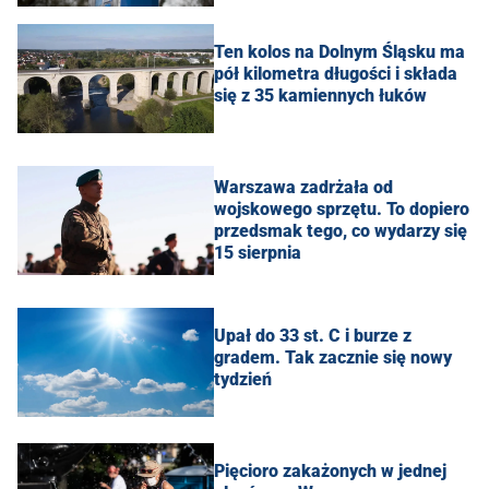
Ten kolos na Dolnym Śląsku ma
pół kilometra długości i składa
się z 35 kamiennych łuków
Warszawa zadrżała od
wojskowego sprzętu. To dopiero
przedsmak tego, co wydarzy się
15 sierpnia
Upał do 33 st. C i burze z
gradem. Tak zacznie się nowy
tydzień
Pięcioro zakażonych w jednej