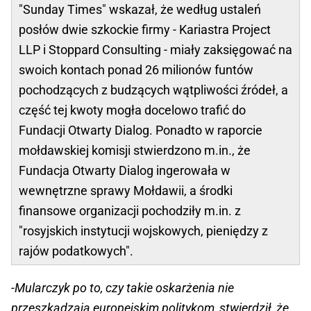
"Sunday Times" wskazał, że według ustaleń
posłów dwie szkockie firmy - Kariastra Project
LLP i Stoppard Consulting - miały zaksięgować na
swoich kontach ponad 26 milionów funtów
pochodzących z budzących wątpliwości źródeł, a
część tej kwoty mogła docelowo trafić do
Fundacji Otwarty Dialog. Ponadto w raporcie
mołdawskiej komisji stwierdzono m.in., że
Fundacja Otwarty Dialog ingerowała w
wewnętrzne sprawy Mołdawii, a środki
finansowe organizacji pochodziły m.in. z
"rosyjskich instytucji wojskowych, pieniędzy z
rajów podatkowych".
-Mularczyk po to, czy takie oskarżenia nie
przeszkadzają europejskim politykom, stwierdził, że