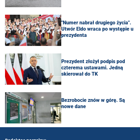
"Numer nabrał drugiego życia".
Utwór Eldo wraca po występie u
prezydenta
Prezydent złożył podpis pod
czterema ustawami. Jedną
skierował do TK
Bezrobocie znów w górę. Są
nowe dane