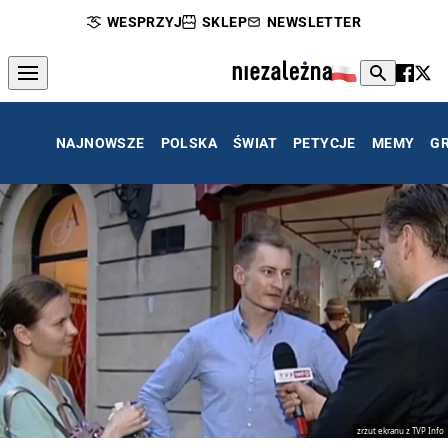
WESPRZYJ
SKLEP
NEWSLETTER
NAJNOWSZE
POLSKA
ŚWIAT
PETYCJE
MEMY
G
zrzut ekranu z TVP Info