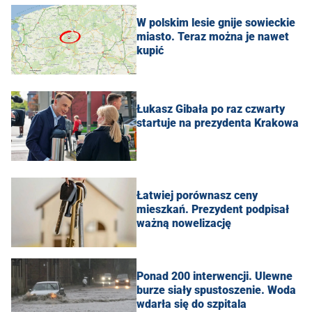
W polskim lesie gnije sowieckie
miasto. Teraz można je nawet
kupić
Łukasz Gibała po raz czwarty
startuje na prezydenta Krakowa
Łatwiej porównasz ceny
mieszkań. Prezydent podpisał
ważną nowelizację
Ponad 200 interwencji. Ulewne
burze siały spustoszenie. Woda
wdarła się do szpitala