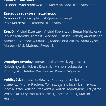
Redaktor naczelny:
Grzegorz Wierzchołowski
g.wierzcholowski@niezalezna.pl
Zastępcy redaktora naczelnego:
Grzegorz Broński
g.bronski@niezalezna.pl
Piotr Kotomski
p.kotomski@niezalezna.pl
Zespół:
Michał Dzierżak, Michał Kowalczyk, Beata Mańkowska,
Janusz Milewski, Tomasz Grodecki, Sabina Treffler, Aleksander
Mimier, Przemysław Obłuski, Magdalena Żuraw, Anna Zyzek,
Mateusz Mol, Mateusz Święcicki
Współpracownicy:
Tomasz Duklanowski, Agnieszka
Kołodziejczyk, Hubert Kowalski, Mariola Łukawska, Jan
Przemyłski, Natalia Wasilewska, Konrad Wysocki
Publicyści:
Tomasz Sakiewicz, Katarzyna Gójska, Piotr
Lisiewicz, Michał Rachoń, Tomasz Łysiak, Jacek Liziniewicz,
Piotr Nisztor, Adrian Stankowski, Antoni Rybczyński, Krzysztof
Wołodźko, Krzysztof Karnkowski, Tomasz Teluk, Marcin
Herman