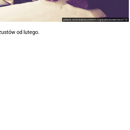
pxhere.com/creativecommons.org/publicdomain/zero/1.0/
zustów od lutego.