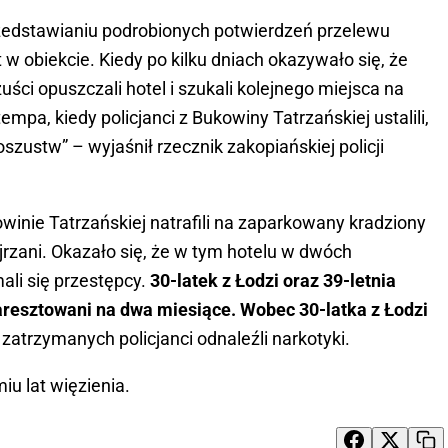
rzedstawianiu podrobionych potwierdzeń przelewu
 w obiekcie. Kiedy po kilku dniach okazywało się, że
uści opuszczali hotel i szukali kolejnego miejsca na
pa, kiedy policjanci z Bukowiny Tatrzańskiej ustalili,
szustw” – wyjaśnił rzecznik zakopiańskiej policji
owinie Tatrzańskiej natrafili na zaparkowany kradziony
rzani. Okazało się, że w tym hotelu w dwóch
li się przestępcy.
30-latek z Łodzi oraz 39-letnia
i aresztowani na dwa miesiące. Wobec 30-latka z Łodzi
zatrzymanych policjanci odnaleźli narkotyki.
u lat więzienia.