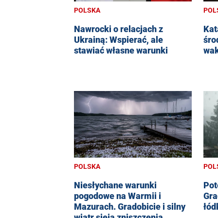
POLSKA
POL
Nawrocki o relacjach z
Kat
Ukrainą: Wspierać, ale
śro
stawiać własne warunki
wak
POLSKA
POL
Niesłychane warunki
Pot
pogodowe na Warmii i
Gra
Mazurach. Gradobicie i silny
łód
wiatr sieją zniszczenia