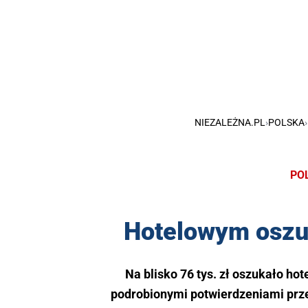
NIEZALEŻNA.PL
›
POLSKA
›
PO
Hotelowym oszus
Na blisko 76 tys. zł oszukało hot
podrobionymi potwierdzeniami przel