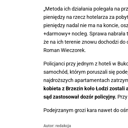
„Metoda ich działania polegała na p
pieniędzy na rzecz hotelarza za pobyt
pieniędzy nadal nie ma na koncie, osz
+darmowy+ nocleg. Sprawa nabrała tem
że na ich terenie znowu dochodzi do o
Roman Wieczorek.
Policjanci przy jednym z hoteli w Buk
samochód, którym poruszali się podej
najdroższych apartamentach zatrzyma
kobieta z Brzezin koło Łodzi zostal
sąd zastosował dozór policyjny.
Przy 
Podejrzanym grozi kara nawet do ośmi
Autor:
redakcja