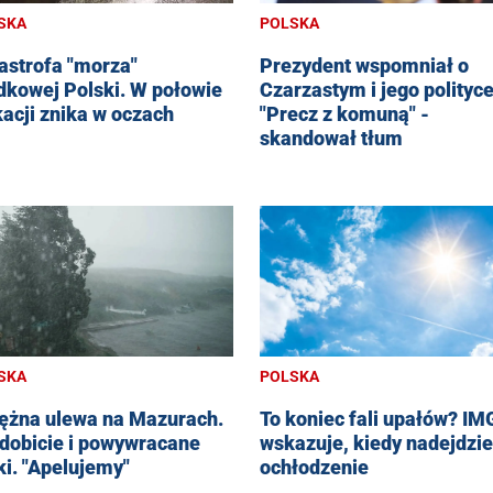
SKA
POLSKA
astrofa "morza"
Prezydent wspomniał o
dkowej Polski. W połowie
Czarzastym i jego polityce
acji znika w oczach
"Precz z komuną" -
skandował tłum
SKA
POLSKA
ężna ulewa na Mazurach.
To koniec fali upałów? I
dobicie i powywracane
wskazuje, kiedy nadejdzie
ki. "Apelujemy"
ochłodzenie