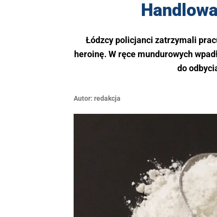
Handlowal
Łódzcy policjanci zatrzymali prac
heroinę. W ręce mundurowych wpadła
do odbyci
Autor:
redakcja