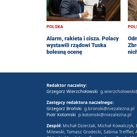
POLSKA
POL
Alarm, rakieta i cisza. Polacy
Odn
wystawili rządowi Tuska
Zbr
bolesną ocenę
nic
Redaktor naczelny:
Grzegorz Wierzchołowski
g.wierzcholowski
Zastępcy redaktora naczelnego:
Grzegorz Broński
g.bronski@niezalezna.pl
Piotr Kotomski
p.kotomski@niezalezna.pl
Zespół:
Michał Dzierżak, Michał Kowalczyk,
Milewski, Tomasz Grodecki, Sabina Treffler