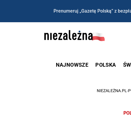
Prenumeruj „Gazetę Polską” z bezpła
NAJNOWSZE
POLSKA
ŚW
NIEZALEŻNA.PL
›
P
PO