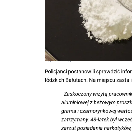
zdjęcie ilustracyjne
Policjanci postanowili sprawdzić inf
łódzkich Bałutach. Na miejscu zastal
- Zaskoczony wizytą pracownik 
aluminiowej z beżowym proszki
grama i czarnorynkowej wartoś
zatrzymany. 43-latek był wcze
zarzut posiadania narkotyków, 