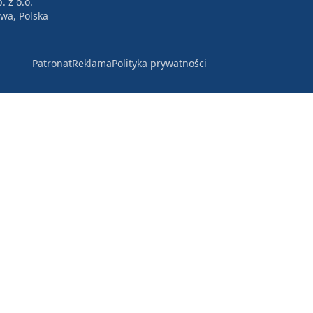
. z o.o.
awa, Polska
Patronat
Reklama
Polityka prywatności