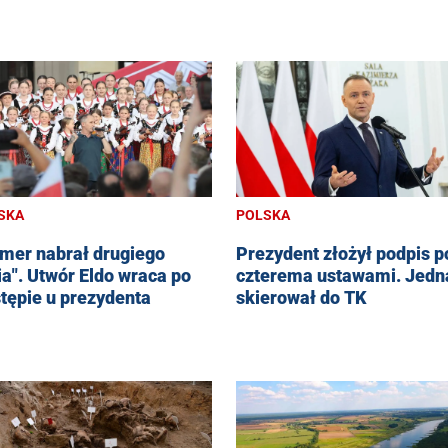
SKA
POLSKA
mer nabrał drugiego
Prezydent złożył podpis p
ia". Utwór Eldo wraca po
czterema ustawami. Jedn
tępie u prezydenta
skierował do TK