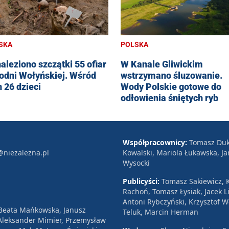
SKA
POLSKA
aleziono szczątki 55 ofiar
W Kanale Gliwickim
odni Wołyńskiej. Wśród
wstrzymano śluzowanie.
h 26 dzieci
Wody Polskie gotowe do
odłowienia śniętych ryb
Współpracownicy:
Tomasz Duk
@niezalezna.pl
Kowalski, Mariola Łukawska, Ja
Wysocki
Publicyści:
Tomasz Sakiewicz, K
Rachoń, Tomasz Łysiak, Jacek Li
Antoni Rybczyński, Krzysztof 
 Beata Mańkowska, Janusz
Teluk, Marcin Herman
, Aleksander Mimier, Przemysław