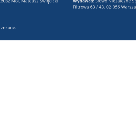
eusz Mol, Mateusz Święcicki
Wydawca:
Słowo Niezależne Sp
Filtrowa 63 / 43, 02-056 Warsz
rzeżone.