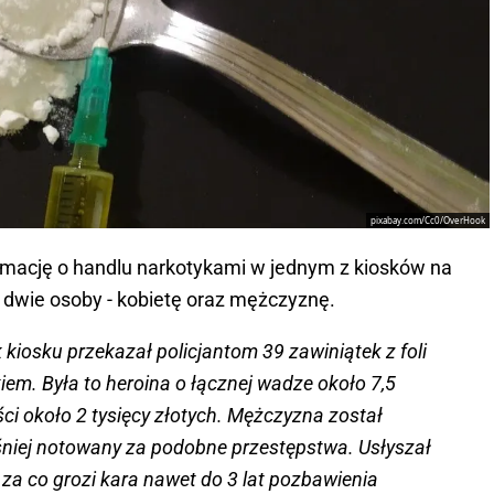
pixabay.com/Cc0/OverHook
ormację o handlu narkotykami w jednym z kiosków na
i dwie osoby - kobietę oraz mężczyznę.
kiosku przekazał policjantom 39 zawiniątek z foli
em. Była to heroina o łącznej wadze około 7,5
ci około 2 tysięcy złotych. Mężczyzna został
śniej notowany za podobne przestępstwa. Usłyszał
za co grozi kara nawet do 3 lat pozbawienia