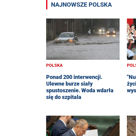
NAJNOWSZE POLSKA
POL
POLSKA
"Nu
Ponad 200 interwencji.
życ
Ulewne burze siały
wys
spustoszenie. Woda wdarła
się do szpitala