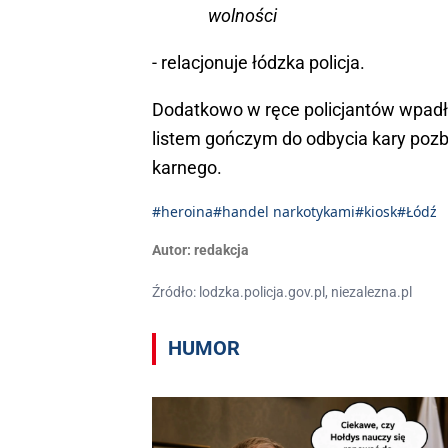
wolności
- relacjonuje łódzka policja.
Dodatkowo w ręce policjantów wpadła
listem gończym do odbycia kary pozb
karnego.
#heroina
#handel narkotykami
#kiosk
#Łódź
Autor:
redakcja
Źródło: lodzka.policja.gov.pl, niezalezna.pl
HUMOR