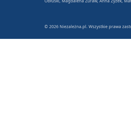
Obłuski, Magdalena Żuraw, Anna Zyzek, Mat
© 2026 Niezależna.pl. Wszystkie prawa zast