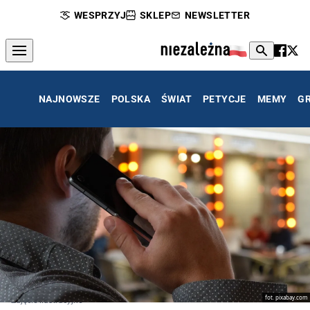
WESPRZYJ
SKLEP
NEWSLETTER
NAJNOWSZE
POLSKA
ŚWIAT
PETYCJE
MEMY
G
fot. pixabay.com
Zdjęcie ilustracyjne