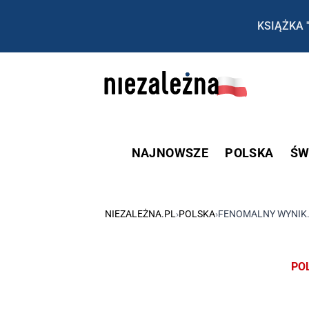
KSIĄŻKA 
NAJNOWSZE
POLSKA
ŚW
NIEZALEŻNA.PL
›
POLSKA
›
FENOMALNY WYNIK.
PO