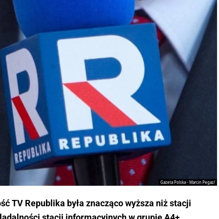
Gazeta Polska - Marcin Pegaz/
ść TV Republika była znacząco wyższa niż stacji
lądalności stacji informacyjnych w grupie A4+.