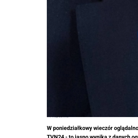
TV Republika
W poniedziałkowy wieczór oglądalno
TVN24 - to jasno wynika z danych og