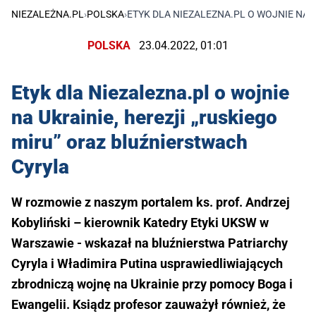
NIEZALEŻNA.PL
›
POLSKA
›
ETYK DLA NIEZALEZNA.PL O WOJNIE NA 
POLSKA
23.04.2022, 01:01
Etyk dla Niezalezna.pl o wojnie
na Ukrainie, herezji „ruskiego
miru” oraz bluźnierstwach
Cyryla
W rozmowie z naszym portalem ks. prof. Andrzej
Kobyliński – kierownik Katedry Etyki UKSW w
Warszawie - wskazał na bluźnierstwa Patriarchy
Cyryla i Władimira Putina usprawiedliwiających
zbrodniczą wojnę na Ukrainie przy pomocy Boga i
Ewangelii. Ksiądz profesor zauważył również, że