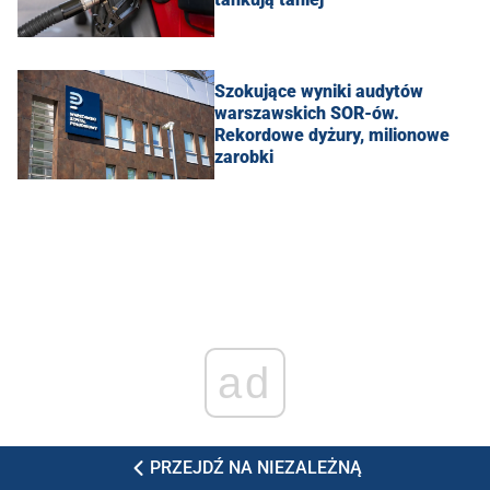
Szokujące wyniki audytów
warszawskich SOR-ów.
Rekordowe dyżury, milionowe
zarobki
ad
PRZEJDŹ NA NIEZALEŻNĄ