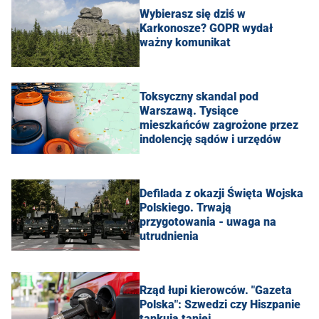
Wybierasz się dziś w
Karkonosze? GOPR wydał
ważny komunikat
Toksyczny skandal pod
Warszawą. Tysiące
mieszkańców zagrożone przez
indolencję sądów i urzędów
Defilada z okazji Święta Wojska
Polskiego. Trwają
przygotowania - uwaga na
utrudnienia
Rząd łupi kierowców. "Gazeta
Polska": Szwedzi czy Hiszpanie
tankują taniej