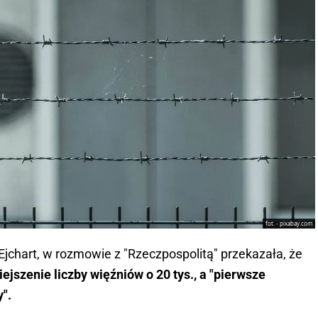
fot. - pixabay.com
Ejchart, w rozmowie z "Rzeczpospolitą" przekazała, że
ejszenie liczby więźniów o 20 tys., a "pierwsze
".