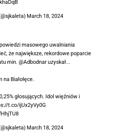
sekhaDqB
(@sjkaleta)
March 18, 2024
zapowiedzi masowego uwalniania
eć, że największe, rekordowe poparcie
atu min.
@Adbodnar
uzyskał...
 na Białołęce.
0,25% głosujących. Idol więźniów i
ps://t.co/ijUx2yVy0G
nfHhjTU8
(@sjkaleta)
March 18, 2024