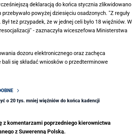
wcześniejszą deklaracją do końca stycznia zlikwidowano
h przebywało powyżej dziesięciu osadzonych. "Z reguły
 Był też przypadek, że w jednej celi było 18 więźniów. W
 resocjalizacji" - zaznaczyła wiceszefowa Ministerstwa
sowania dozoru elektronicznego oraz zachęca
e bali się składać wniosków o przedterminowe
DOBNE
być o 20 tys. mniej więźniów do końca kadencji
się z komentarzami poprzedniego kierownictwa
zanego z Suwerenną Polską.