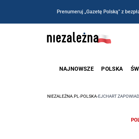
Prenumeruj „Gazetę Polską” z bezpła
NAJNOWSZE
POLSKA
ŚW
NIEZALEŻNA.PL
›
POLSKA
›
EJCHART ZAPOWIADA
PO