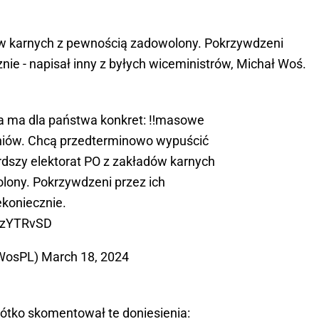
dów karnych z pewnością zadowolony. Pokrzywdzeni
znie - napisał inny z byłych wiceministrów, Michał Woś.
a ma dla państwa konkret: ‼️masowe
iów. Chcą przedterminowo wypuścić
rdszy elektorat PO z zakładów karnych
lony. Pokrzywdzeni przez ich
ekoniecznie.
A7zYTRvSD
WosPL)
March 18, 2024
rótko skomentował te doniesienia: