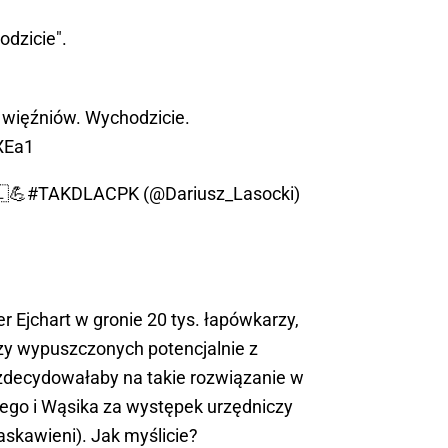
odzicie".
0 więźniów. Wychodzicie.
9XEa1
🇱💪#TAKDLACPK (@Dariusz_Lasocki)
r Ejchart w gronie 20 tys. łapówkarzy,
arzy wypuszczonych potencjalnie z
zdecydowałaby na takie rozwiązanie w
ego i Wąsika za występek urzędniczy
łaskawieni). Jak myślicie?