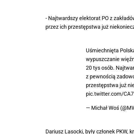
- Najtwardszy elektorat PO z zakła
przez ich przestępstwa już niekoniec
Uśmiechnięta Polsk
wypuszczanie więźn
20 tys osób. Najtwa
z pewnością zadowo
przestępstwa już ni
pic.twitter.com/C
— Michał Woś (@M
Dariusz Lasocki, były członek PKW, k