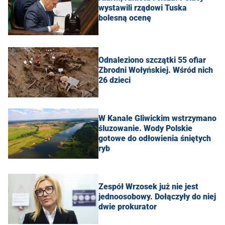
wystawili rządowi Tuska
bolesną ocenę
Odnaleziono szczątki 55 ofiar
Zbrodni Wołyńskiej. Wśród nich
26 dzieci
W Kanale Gliwickim wstrzymano
śluzowanie. Wody Polskie
gotowe do odłowienia śniętych
ryb
Zespół Wrzosek już nie jest
jednoosobowy. Dołączyły do niej
dwie prokurator