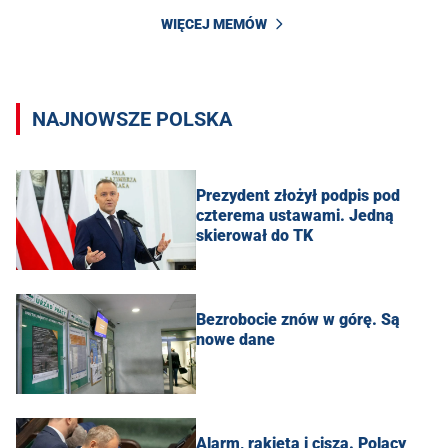
WIĘCEJ MEMÓW
NAJNOWSZE POLSKA
Prezydent złożył podpis pod
czterema ustawami. Jedną
skierował do TK
Bezrobocie znów w górę. Są
nowe dane
Alarm, rakieta i cisza. Polacy