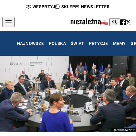
WESPRZYJ
SKLEP
NEWSLETTER
NAJNOWSZE
POLSKA
ŚWIAT
PETYCJE
MEMY
G
Igor Smirnow/KPRP