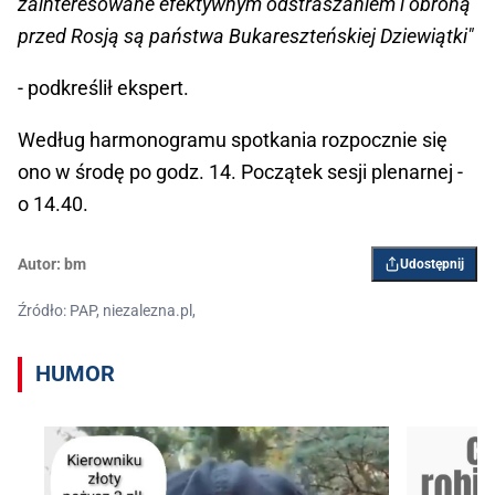
zainteresowane efektywnym odstraszaniem i obroną
przed Rosją są państwa Bukareszteńskiej Dziewiątki"
- podkreślił ekspert.
Według harmonogramu spotkania rozpocznie się
ono w środę po godz. 14. Początek sesji plenarnej -
o 14.40.
Autor:
bm
Udostępnij
Źródło: PAP, niezalezna.pl,
HUMOR