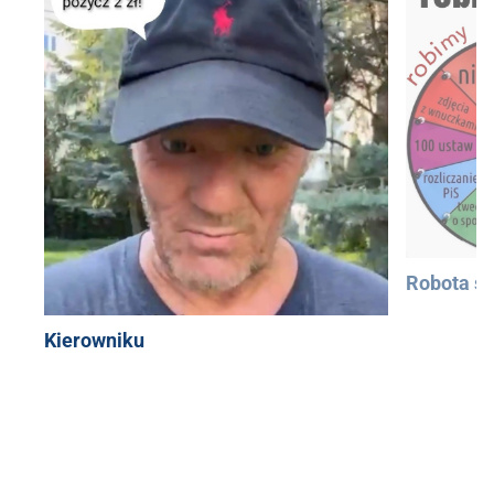
Robota si
Kierowniku