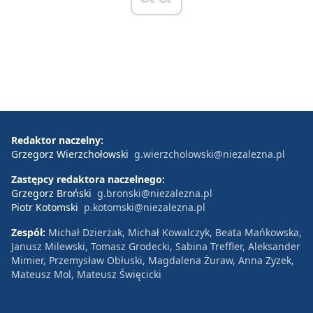
Redaktor naczelny:
Grzegorz Wierzchołowski
g.wierzcholowski@niezalezna.pl
Zastępcy redaktora naczelnego:
Grzegorz Broński
g.bronski@niezalezna.pl
Piotr Kotomski
p.kotomski@niezalezna.pl
Zespół:
Michał Dzierżak, Michał Kowalczyk, Beata Mańkowska,
Janusz Milewski, Tomasz Grodecki, Sabina Treffler, Aleksander
Mimier, Przemysław Obłuski, Magdalena Żuraw, Anna Zyzek,
Mateusz Mol, Mateusz Święcicki