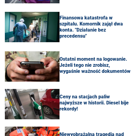
Finansowa katastrofa w
szpitalu. Komornik zajął dwa
konta. "Działanie bez
precedensu"
Ostatni moment na logowanie.
Jeżeli tego nie zrobisz,
wygaśnie ważność dokumentów
Ceny na stacjach paliw
najwyższe w historii. Diesel bije
rekordy!
Niewyobrażalna tragedia nad