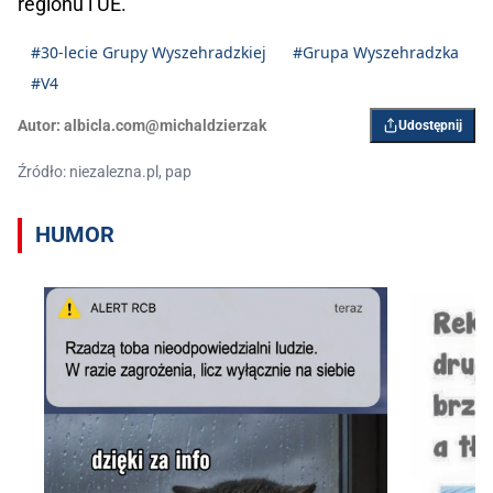
regionu i UE.
#30-lecie Grupy Wyszehradzkiej
#Grupa Wyszehradzka
#V4
Autor:
albicla.com@michaldzierzak
Udostępnij
Źródło: niezalezna.pl, pap
HUMOR