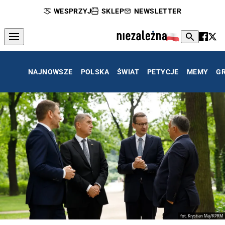
WESPRZYJ
SKLEP
NEWSLETTER
NAJNOWSZE
POLSKA
ŚWIAT
PETYCJE
MEMY
G
fot. Krystian Maj/KPRM