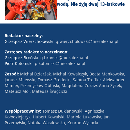
wodą. Nie żyją dwaj 13-latkowie
Redaktor naczelny:
Grzegorz Wierzchołowski
g.wierzcholowski@niezalezna.pl
Zastępcy redaktora naczelnego:
Grzegorz Broński
g.bronski@niezalezna.pl
Piotr Kotomski
p.kotomski@niezalezna.pl
Zespół:
Michał Dzierżak, Michał Kowalczyk, Beata Mańkowska,
Janusz Milewski, Tomasz Grodecki, Sabina Treffler, Aleksander
Mimier, Przemysław Obłuski, Magdalena Żuraw, Anna Zyzek,
Mateusz Mol, Mateusz Święcicki
Współpracownicy:
Tomasz Duklanowski, Agnieszka
Kołodziejczyk, Hubert Kowalski, Mariola Łukawska, Jan
Przemyłski, Natalia Wasilewska, Konrad Wysocki