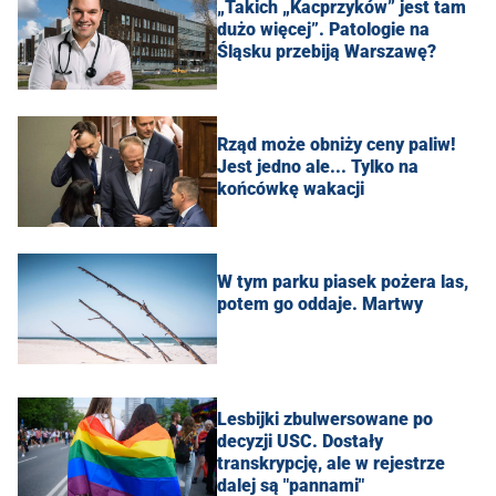
„Takich „Kacprzyków” jest tam
dużo więcej”. Patologie na
Śląsku przebiją Warszawę?
Rząd może obniży ceny paliw!
Jest jedno ale... Tylko na
końcówkę wakacji
W tym parku piasek pożera las,
potem go oddaje. Martwy
Lesbijki zbulwersowane po
decyzji USC. Dostały
transkrypcję, ale w rejestrze
dalej są "pannami"